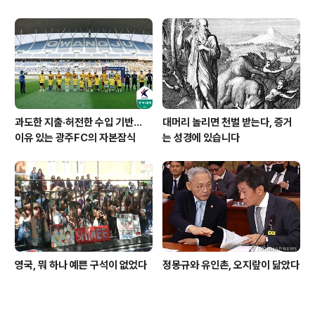
과도한 지출·허전한 수입 기반…
대머리 놀리면 천벌 받는다, 증거
이유 있는 광주FC의 자본잠식
는 성경에 있습니다
영국, 뭐 하나 예쁜 구석이 없었다
정몽규와 유인촌, 오지랖이 닮았다