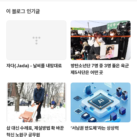
부가 1999년 ‘세계 최초’로 도입한 예비타당성조사는 각 부처가 추진하려고 하
는 사업의 타당성 여부를 예산당국이 직접 판단하는 시스템이다. 도입 첫 해부
이 블로그 인기글
터 2003년까지 예비타당성조사 결과를 보면 이 제도의 위력을 확인할 수 있다.
조사한 153건 가운..
자다(Jada) - 날씨를 내맘대로
방탄소년단 7명 중 3명 품은 육군
제5사단은 어떤 곳
삽 대신 수레로, 제설방법 확 바꾼
‘서남권 반도체’라는 상상력
혁신 노원구 공무원