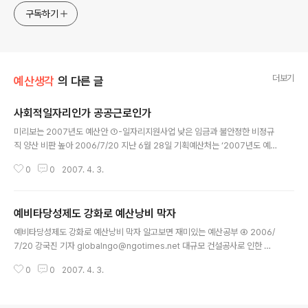
구독하기
더보기
예산생각
의 다른 글
사회적일자리인가 공공근로인가
글 내용
미리보는 2007년도 예산안 ①-일자리지원사업 낮은 임금과 불안정한 비정규
직 양산 비판 높아 2006/7/20 지난 6월 28일 기획예산처는 ‘2007년도 예산
안 및 기금운용계획안 요구 현황’이라는 보도자료를 배포했다. 정부 각 부처에
0
0
2007. 4. 3.
서 내놓은 내년도 예산안을 취합한 자료이다. 기획예산처는 이 요구안을 토대로
9월까지 부처 협의를 통해 최종 정부안을 마련해 10월 2일에 국회에 제출한다.
국회는 정부안을 심의해 12월 2일까지 2007년도 정부예산안을 통과시켜야
예비타당성제도 강화로 예산낭비 막자
한다. 1948년부터 2004회계연도까지 56년간 국회가 정부예산안을 삭감한
글 내용
것은 39번이었다. 이 가운데 1% 이상 삭감한 것은 1949, 1965, 1990회계연
예비타당성제도 강화로 예산낭비 막자 알고보면 재미있는 예산공부 ④ 2006/
도 세 번 뿐이었다. 정부안은 이변이 없는 한 그대로 내년도 사업이 된다고 봐야
7/20 강국진 기자 globalngo@ngotimes.net 대규모 건설공사로 인한 막
..
개발과 예산낭비를 모두 막을 수 있는 제도인 예비타당성조사제도가 관료주의
0
0
2007. 4. 3.
와 정치적 이해관계로 인해 겉돌고 있다. 정창수 함께하는시민행동 전문위원은
“관료들이 편법과 꽁수를 써서 예비타당성조사를 피해가면서 제도도입 취지가
무색해지고 있다”며 제도개선을 통한 보완을 주장했다. 심재봉 화백 김대중 정