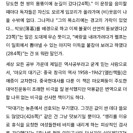
당도한 한 쌍의 몸뚱이에 눈길이 갔다(24쪽).” 이 문장을 음미할
때마다 독자들은 자신도 모르게 입꼬리가 올라가며 (비)웃음이 나
올 수밖에 없다. 그나저나 “그의 목소리에는 경고의 가락이 있었
다… 박모(薄暮)를 배경으로 하고 이제 불꽃이 선연히 돋보였다(2
23쪽)”는 말은 도대체 무슨 뜻이고, “벼랑을 내려가려다가 랠프는
이 밀회에서 뽑아낼 수 있는 마지막 이득을 붙잡아 보려고 하였다
(284쪽)”는 건 또 뭐란 말인가.
세상 모든 공부 가운데 제일은 역사공부라고 굳게 믿는 사람으로
서, ‘마오의 대기근: 중국 참극의 역사 1958~1962’(열린책들)은
애증이 교차한다. 중국현대사를 다룬 이 책은 마오쩌둥이 주도한
대약진운동이 초래한 비극을 잘 분석했지만 악몽같은 번역으로 더
할 나위 없는 비극을 선사한 책이기도 하다.
“막대기는 농촌에서 선호되는 무기였다. 그것은 값이 싼 데다 쓸모
도 많았다(426쪽)” 같은 건 그냥 맛보기일 뿐이다. “생리를 이유
로 휴식을 요청한 여성들한테 바지를 내리게 하는 피상적인 검사