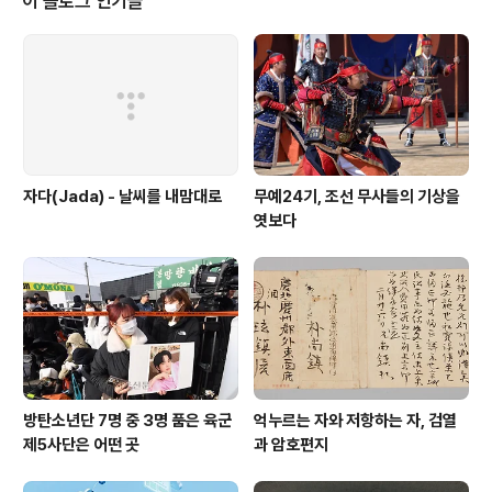
이 블로그 인기글
게 하는 것 가운데 납득이 되는 게 뭐가 있을까. 국방부를
보고 있으면 이상한 나라 붉은 여왕 옆에 부동자세로 서 있
는 개구리들만 자꾸 생각났다. 국방부 출입할 때 수많은 기
사를 썼지만 가장 즐거운 마음으로 쓴 건 역시나 방탄소년
단(BTS) 기사였다. 방탄소년단(..
자다(Jada) - 날씨를 내맘대로
무예24기, 조선 무사들의 기상을
엿보다
방탄소년단 7명 중 3명 품은 육군
억누르는 자와 저항하는 자, 검열
제5사단은 어떤 곳
과 암호편지