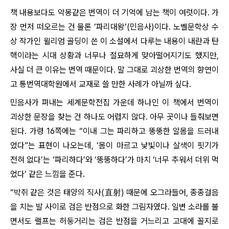
책 내용보다도 악몽같은 번역이 더 기억에 남는 책이 여럿이다. 가
장 먼저 떠오르는 건 물론 ‘파리대왕’(민음사)이다. 노벨문학상 수
상 작가인 윌리엄 골딩이 쓴 이 소설에서 다루는 내용이 내란과 탄
핵이라는 시대 상황과 너무나 절묘하게 맞아떨어지기도 했지만,
사실 더 큰 이유는 번역 때문이다. 말 그대로 괴상한 번역의 향연이
고 통번역대학원에서 교재로 쓸 만한 사례가 아닐까 싶다.
민음사가 펴내는 세계문학전집 가운데 하나인 이 책에서 번역이
괴상한 문장을 찾는 건 하나도 어렵지 않다. 아무 곳이나 들춰보면
된다. 가령 16쪽에는 “이내 그는 파리하고 뚱뚱한 알몸을 드러내
었다”는 표현이 나오는데, ‘몸이 마르고 낯빛이나 살색이 핏기가
전혀 없다’는 ‘파리하다’와 ‘뚱뚱하다’가 마치 ‘너무 추워서 더위 먹
었다’ 같은 느낌을 준다.
“박쥐 같은 것은 태양의 직사(直射) 때문에 오그라들어, 종종걸음
을 치는 발 사이로 검은 반점으로 화한 그림자였다. 일변 소라를 불
면서도 랠프는 허둥거리는 검은 반점을 거느리고 고대에 꼴지로