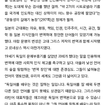
를 강요했다”는 “후난성 청둥 인민공사의 당서기인 쉬잉제”(376
쪽)는 도대체 무슨 검사를 했던 걸까. “약 27t의 시트로넬라 기름
을 국가에 인도하는 대신 상하이의 어느 향수 공장에 팔았다”는
“광둥성의 갈매기 농장”(297쪽)은 정체가 뭘까.
일본의 근대화는 자유, 평등, 책임, 인권, 민주주의, 시간, 공간, 철
학 등 일본 지식인들이 번역하며 창안한 단어들이 있었기에 가능
했다. 아랍 문명의 번성은 고대 그리스 저작의 번역과 함께 시작됐
고 르네상스 역시 마찬가지였다.
19세기 독일의 문예부흥기를 살았던 괴테가 했다는 말을 인용하며
번역에 대한 사회적 인식 제고를 촉구하고 싶다. 아울러 낯선 언어
의 숲을 탐험하는 ‘번역 장인’에 대한 존경심도. 그들이 넓혀놓은
언어의 영토만큼, 우리의 세계도 그만큼 더 넓어지고 있다.
“독일어를 배우는 것은 잘하는 일입니다. 독일어를 잘 배워 두면
다른 많은 언어를 알지 못해도 상관없기 때문입니다. 그리스어와
라틴어 대표작들은 매끄러운 독일어 번역본으로 읽을 수 있습니
다. 아주 특수한 목적이 아닌 한 그들 언어를 힘들게 배우느라 많은