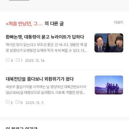
더보기
<처음 만났던, 그 모든 순간들>
의 다른 글
환빠논쟁, 대통령이 묻고 뉴라이트가 답하다
글 내용
책이란 많이 읽는다고 무조건 좋은 건 아니다. 엉뚱한 책 잘
못 읽었다가 오랫동안 오해와 착각 속에 빠질 수 있다. 더
큰 문제는 여러 책을 두루 읽으며 다양한 관점을 비교하면
4
1
2025. 12. 14.
서 자기 관점을 정립하지 않고 한가지 책에 너무 빠져 버릴
때 발생한다. 대통령 이재명이 촉발시킨 난데없는 ‘환빠논
쟁’이 딱 그런 경우가 아닐까 싶다. 자초지종은 이렇다. 지
대북전단을 줍다보니 외환위기가 왔다
난 12일 업무보고에서 이재명은 동북아역사재단 이사장
글 내용
박지향에게 ‘환빠논쟁’을 물었다. 이재명은 "역사교육과 관
국방부 출입기자를 시작하는 날 평양에선 대륙간탄도미사
련해 무슨 '환빠 논쟁' 있지 않으냐... 환단고기를 주장하고
일(ICBM)을 태평양으로 날려줬다. 이토록 격렬한 환영인
연구하는 사람들을 보고 비하해서 환빠라고 부르잖느냐.
사라니. 국방부를 출입하던 2022년 가을부터 2024년 여
고대 역사 부분에 대한 연구를 놓고 지금 다툼이 벌어지는
2
0
2025. 12. 7.
름은 틈만 나면 날려주는 미사일로 바람잘 날 없었다. 이에
것이잖느냐"고 말했다. 박지향은 "역사는 사료를 중심으로
질세라 국방부는 난데없이 육군사관학교에 있는 홍범도 흉
하고 있다... 기본적으..
상을 철거한다고 난리를 치고 채 해병 순직 사건 은폐한다
고 법석을 떨었다. 그런 와중에 9.19군사합의를 파기했고
대북방송과 대북전단을 재개했다. 윤석열 정부에서 호기롭