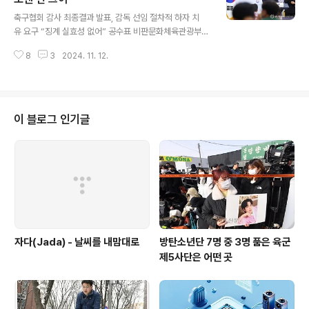
글 내용
했다. 하지만 정몽규는 1순위 후보였던 홍명보를 제쳐 놓고
축구협회 감사 최종결과 발표, 감독 선임 절차적 하자 치
‘유럽 출신 2~3순위 후보를 직접 만나 협상하라’고 지시했
유 요구 “징계 실효성 없어” 공수표 비판문화체육관광부
다. 문체부에 따르면 이게 정몽규의 부당한 지시였고, 규정
가 대한축구협회 정몽규 회장 등 고위층에게 자격정지, 해
위반이다. 지난달 감사 결과 중간발표 브리핑이 끝나고 문
8
3
2024. 11. 12.
임, 제명 등 중징계를 내리라고 축구협회에 요구했다. 문체
체부 감사관에게 물었다. “..
부는 5일 정부서울청사 별관에서 축구협회에 대한 감사 최
종 결과를 발표했다. 문체부는 홍명보 축구대표팀 감독 선
임 과정의 절차 위반, 축구종합센터 건립 보조금 허위 신
청 등을 지적하며 정 회장과 김정배 상근부회장, 이임생 기
이 블로그 인기글
술총괄이사 등에게 자격정지 이상의 중징계가 필요하다
고 결론 내렸다. 최현준 문체부 감사관은 브리핑에서 “27
건의 위법·부당한 업무 처리가 있었음을 확인하고 이에 대
해 문책(징계)·시정·주의를 요구하고 합리적인 개선 방안
을 마련하도록 협회에 통보했다”고 말했다. 최 감..
자다(Jada) - 날씨를 내맘대로
방탄소년단 7명 중 3명 품은 육군
제5사단은 어떤 곳