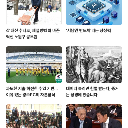
삽 대신 수레로, 제설방법 확 바꾼
‘서남권 반도체’라는 상상력
혁신 노원구 공무원
과도한 지출·허전한 수입 기반…
대머리 놀리면 천벌 받는다, 증거
이유 있는 광주FC의 자본잠식
는 성경에 있습니다