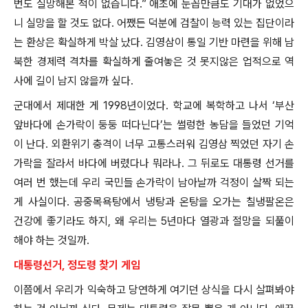
번도 실망해본 적이 없습니다.” 애초에 눈꼽만큼도 기대가 없었으
니 실망을 할 것도 없다. 어쨌든 덕분에 검찰이 능력 있는 집단이라
는 환상은 확실하게 박살 났다. 김영삼이 통일 기반 마련을 위해 남
북한 경제력 격차를 확실하게 줄여놓은 것 못지않은 업적으로 역
사에 길이 남지 않을까 싶다.
군대에서 제대한 게 1998년이었다. 학교에 복학하고 나서 ‘부산
앞바다에 손가락이 둥둥 떠다닌다’는 썰렁한 농담을 들었던 기억
이 난다. 외환위기 충격이 너무 고통스러워 김영삼 찍었던 자기 손
가락을 잘라서 바다에 버렸다나 뭐라나. 그 뒤로도 대통령 선거를
여러 번 했는데 우리 국민들 손가락이 남아날까 걱정이 살짝 되는
게 사실이다. 공중목욕탕에서 냉탕과 온탕을 오가는 칠냉팔온은
건강에 좋기라도 하지, 왜 우리는 5년마다 열광과 절망을 되풀이
해야 하는 것일까.
대통령선거, 정도령 찾기 게임
이쯤에서 우리가 익숙하고 당연하게 여기던 상식을 다시 살펴봐야