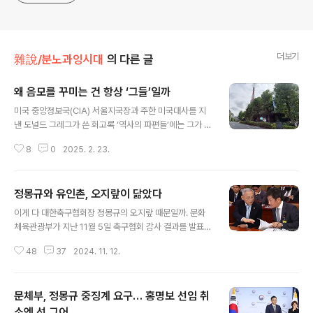
더보기
雜說/분노과잉시대
의 다른 글
왜 음모를 꾸미는 건 항상 ‘그들’일까
글 내용
미국 중앙정보국(CIA) 서울지국장과 주한 미국대사를 지
낸 도널드 그레그가 쓴 회고록 ‘역사의 파편들’에는 그가 1
990년 광주를 방문해 시민대표들과 만나 “5·18에 너무
8
0
2025. 2. 23.
대처가 늦었던 것에 사과한다”고 말하는 장면이 등장한다.
이 장면은 그레그는 물론 한미 관계에서도 매우 특별한 장
면인 건 틀림없지만, 다른 측면에서도 관심을 끈다.1980년
정몽규와 유인촌, 오지랖이 닮았다
5·18 광주민주화운동 이후 ‘미국이 광주학살을 방조했다’
글 내용
혹은 ‘미국이 쿠데타 주동세력의 배후’라는 비판이 거셌다.
이게 다 대한축구협회장 정몽규의 오지랖 때문일까. 문화
그레그를 만난 시민대표들 역시 미국 책임론을 거론하면서
체육관광부가 지난 11월 5일 축구협회 감사 결과를 발표했
‘미국은 인공위성으로 한국의 일거수일투족을 감시하지 않
다. 지난 7월 축구대표팀 감독 홍명보 선임과 관련해 논란
느냐’고 말했다.사실 이는 당시 일반적인 정서와 맞닿아 있
48
37
2024. 11. 12.
이 불거지자 시작한 감사였다. 문체부는 정 회장이 홍 감독
다. 1980년대 시대인식을 반영하는 대하소설 ‘태백산
선임 과정에서 ‘부당한’ 지시를 했고, 기술총괄이사 이임생
맥’에서도 주인공 김범우는 ..
이 ‘권한도 없이’ 감독 선임 절차를 총괄했다고 결론 내렸
문체부, 정몽규 중징계 요구… 홍명보 선임 취
다. 상황을 복기해 보자. 축구협회 국가대표전력강화위원
회(전강위)는 반년에 걸친 논의 끝에 최종후보 3명을 선정
소엔 선 그어