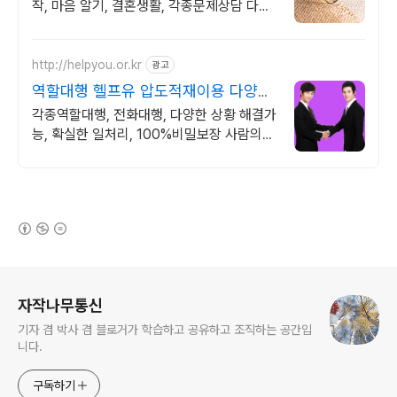
작, 마음 알기, 결혼생활, 각종문제상담 다양
한 상황 처리가능업체, 현실적으로 도움이 되
는 상담, 일단 문의부탁드립니다.
http://helpyou.or.kr
광고
역할대행 헬프유 압도적재이용 다양하
고 어려운 상황해결가능
각종역할대행, 전화대행, 다양한 상황 해결가
능, 확실한 일처리, 100%비밀보장 사람의
도움이 필요할 때는 헬프유를 기억하세요. 어
떤 상황이던 해결이 가능합니다.
(새창열림)
로그 정보
자작나무통신
기자 겸 박사 겸 블로거가 학습하고 공유하고 조직하는 공간입
니다.
구독하기