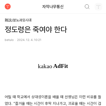
검색하기
자작나무통신
티스토리
雜說/분노과잉시대
정도령은 죽여야 한다
betulo
2024. 12. 4. 10:21
어릴 때 학교에서 상대성이론을 배울 때 선생님은 이런 비유를 들
었다. “즐거울 때는 시간이 후딱 지나가고, 괴로울 때는 시간이 겁