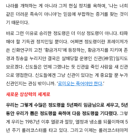
나라를 개혁하는 게 아니라 그저 현실 정치를 욕하며, ‘나는 너희
같은 더러운 족속이 아니야’는 믿음에 부합하는 증거를 찾는 것이
기 때문이다.
바로 그런 이유로 승리한 정도령은 더 이상 정도령이 아니다. 타파
해야 할 기득권 정치인일 뿐이다. 어쩌면 정도령이란 프레이저가
쓴 신화연구의 고전 ‘황금가지’에 등장하는, 황금가지를 지키며 존
경과 칭송을 누리지만 결국은 살해당할 운명인 신관(神官)일지도
모르겠다. 신도들은 언제 그랬냐는 듯 신관을 죽인 사람을 새 신관
으로 영접한다. 신도들에겐 그냥 신관이 있다는 게 중요할 뿐 누가
신관인지는 관심 밖이니까. ‘
로미오는 죽어야만 한다
.’
새로운 상상력의 세계로
우리는 그렇게 수많은 정도령을 5년짜리 임금님으로 세우고, 5년
동안 우리가 뽑은 정도령을 욕하며 다음 정도령을 기다렸다.
그렇
게 우리는 1987년 이후 열광과 절망, 열정과 냉소를 되풀이하며 5
년 주기 롤러코스터를 타고 있다. 그리고 이제는 롤러코스터마저