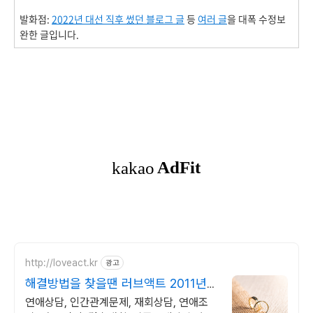
발화점:
2022년 대선 직후 썼던 블로그 글
등
여러 글
을 대폭 수정보
완한 글입니다.
http://loveact.kr
광고
해결방법을 찾을땐 러브액트 2011년
개업 오랜 업력
연애상담, 인간관계문제, 재회상담, 연애조