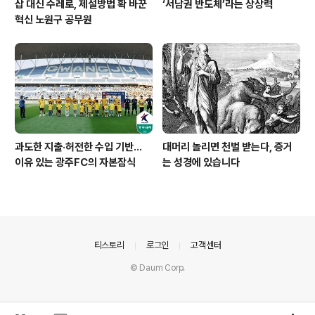
삽 대신 수레로, 제설방법 확 바꾼
‘서남권 반도체’라는 상상력
혁신 노원구 공무원
과도한 지출·허전한 수입 기반…
대머리 놀리면 천벌 받는다, 증거
이유 있는 광주FC의 자본잠식
는 성경에 있습니다
의안내
티스토리
로그인
고객센터
© Daum Corp.