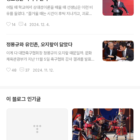
글 내용
로 설득하고 있을수도 있겠다. 어떤 분은 탕수육도 시켜야
어릴 때 학교에서 상대성이론을 배울 때 선생님은 이런 비
한다고 주장할 것이고 반대쪽에선 나라가 어려운데 그냥
유를 들었다. “즐거울 때는 시간이 후딱 지나가고, 괴로울
라면이나 먹자고 우기는 분도 있을지도 모를 일이다. 분명
때는 시간이 겁나게 늦게 간다.” 글쎄 그게 정말 상대성이
누군가는 단무지 나눠 먹기로 했던 한 명이 없는 걸 아쉬워
14
4
2024. 12. 4.
론을 설명하는 것인지는 잘 모르겠지만 한 가지는 확실하
할테고, 또 누군가는 나머지 한 명까지 있었으면 자기가 먹
다. 우리는 지금 무척이나 괴롭고 고통스런 시간을 통과하
고 싶은 짬뽕 못 먹었을수도 있었겠다..
고 있다. 아직도 그 분 임기가 절반밖에 안 지나갔다. 다음
정몽규와 유인촌, 오지랖이 닮았다
대통령 선거까진 3년이나 더 기다려야 한다. 진짜 욕 나온
글 내용
다.2022년 3월 대통령선거 직후 블로그에 이렇게 쓴 적이
이게 다 대한축구협회장 정몽규의 오지랖 때문일까. 문화
있다. “착한 척하고 무능력한 정부에 너무나도 실망한 끝에
체육관광부가 지난 11월 5일 축구협회 감사 결과를 발표했
안 착하고 능력 있는 체하는 차기 정부를 선택했다.” 지금
다. 지난 7월 축구대표팀 감독 홍명보 선임과 관련해 논란
도 이 생각은 달라지지 않았다. 물론 한 가지는 수정해야겠
48
37
2024. 11. 12.
이 불거지자 시작한 감사였다. 문체부는 정 회장이 홍 감독
다. 위선을 너무나 싫어한 나머지 능력 있는 척 하지도 않는
선임 과정에서 ‘부당한’ 지시를 했고, 기술총괄이사 이임생
다. 능력 없는 게 ..
이 ‘권한도 없이’ 감독 선임 절차를 총괄했다고 결론 내렸
다. 상황을 복기해 보자. 축구협회 국가대표전력강화위원
회(전강위)는 반년에 걸친 논의 끝에 최종후보 3명을 선정
이 블로그 인기글
했다. 하지만 정몽규는 1순위 후보였던 홍명보를 제쳐 놓고
‘유럽 출신 2~3순위 후보를 직접 만나 협상하라’고 지시했
다. 문체부에 따르면 이게 정몽규의 부당한 지시였고, 규정
위반이다. 지난달 감사 결과 중간발표 브리핑이 끝나고 문
체부 감사관에게 물었다. “..