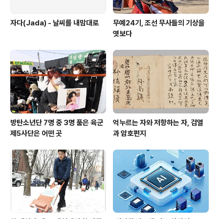
자다(Jada) - 날씨를 내맘대로
무예24기, 조선 무사들의 기상을
엿보다
방탄소년단 7명 중 3명 품은 육군
억누르는 자와 저항하는 자, 검열
제5사단은 어떤 곳
과 암호편지