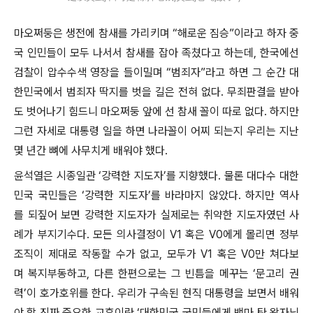
마오쩌둥은 생전에 참새를 가리키며 “해로운 짐승”이라고 하자 중
국 인민들이 모두 나서서 참새를 잡아 족쳤다고 하는데, 한국에선
검찰이 압수수색 영장을 들이밀며 “범죄자”라고 하면 그 순간 대
한민국에서 범죄자 딱지를 벗을 길은 전혀 없다. 무죄판결을 받아
도 벗어나기 힘드니 마오쩌둥 앞에 선 참새 꼴이 따로 없다. 하지만
그런 자세로 대통령 일을 하면 나라꼴이 어찌 되는지 우리는 지난
몇 년간 뼈에 사무치게 배워야 했다.
윤석열은 시종일관 ‘강력한 지도자’를 지향했다. 물론 대다수 대한
민국 국민들은 ‘강력한 지도자’를 바라마지 않았다. 하지만 역사
를 되짚어 보면 강력한 지도자가 실제로는 취약한 지도자였던 사
례가 부지기수다. 모든 의사결정이 V1 혹은 V0에게 몰리면 정부
조직이 제대로 작동할 수가 없고, 모두가 V1 혹은 V0만 쳐다보
며 복지부동하고, 다른 한편으로는 그 빈틈을 메꾸는 ‘문고리 권
력’이 호가호위를 한다. 우리가 구속된 현직 대통령을 보면서 배워
야 할 진짜 중요한 교훈이란 ‘대한민국 국민들에게 백마 탄 왕자님