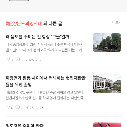
더보기
雜說/분노과잉시대
의 다른 글
왜 음모를 꾸미는 건 항상 ‘그들’일까
글 내용
미국 중앙정보국(CIA) 서울지국장과 주한 미국대사를 지
낸 도널드 그레그가 쓴 회고록 ‘역사의 파편들’에는 그가 1
990년 광주를 방문해 시민대표들과 만나 “5·18에 너무
8
0
2025. 2. 23.
대처가 늦었던 것에 사과한다”고 말하는 장면이 등장한다.
이 장면은 그레그는 물론 한미 관계에서도 매우 특별한 장
면인 건 틀림없지만, 다른 측면에서도 관심을 끈다.1980년
짜장면과 짬뽕 사이에서 번뇌하는 헌법재판관
5·18 광주민주화운동 이후 ‘미국이 광주학살을 방조했다’
혹은 ‘미국이 쿠데타 주동세력의 배후’라는 비판이 거셌다.
들을 위한 꿀팁
글 내용
그레그를 만난 시민대표들 역시 미국 책임론을 거론하면서
대한민국 국민 누구나 그럴듯한 주말 계획을 갖고 있었다.
‘미국은 인공위성으로 한국의 일거수일투족을 감시하지 않
헌법재판소가 탄핵 선고를 하지 않기 전까지는. 대한민국
느냐’고 말했다.사실 이는 당시 일반적인 정서와 맞닿아 있
국민들이 속터져서 밥이 목에 넘어가질 않는 걸 아는지 모
다. 1980년대 시대인식을 반영하는 대하소설 ‘태백산
4
2
2025. 3. 26.
르는지 이 분들은 오늘도 법이 목에 잘 넘어가는지 알 길이
맥’에서도 주인공 김범우는 ..
없다.혹시 모를 일이다. 8명이 모여서 짬뽕을 시킬지 짜장
면을 시킬지 결정을 못하며 머리를 쥐어뜯을수도 있겠고,
정도령은 죽여야 한다
짬뽕이든 짜장면이든 하나로 통일을 해야 한다며 서로 서