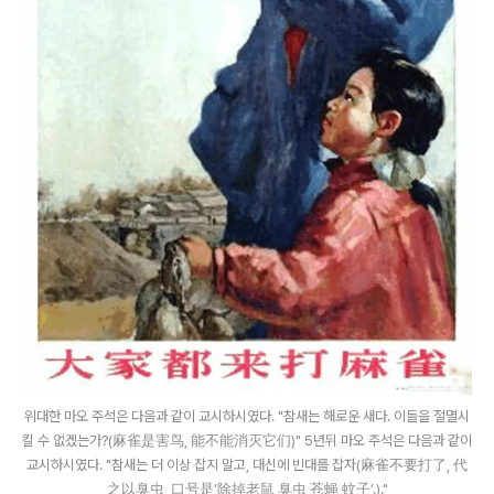
위대한 마오 주석은 다음과 같이 교시하시였다. "참새는 해로운 새다. 이들을 절멸시
킬 수 없겠는가?(麻雀是害鸟, 能不能消灭它们)" 5년뒤 마오 주석은 다음과 같이
교시하시였다. "참새는 더 이상 잡지 말고, 대신에 빈대를 잡자(麻雀不要打了, 代
之以臭虫, 口号是‘除掉老鼠,臭虫,苍蝇,蚊子’.)."