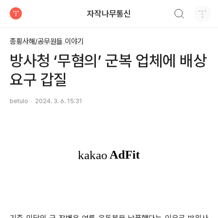
검색하기
자작나무통신
티스토리
종횡사해/공무원들 이야기
방사청 ‘무혐의’ 군복 업체에 배상
요구 갑질
betulo
2024. 3. 6. 15:31