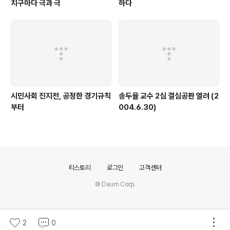
치구마다 극과 극
하다
시민사회 진지전, 공정한 경기규칙
송두율 교수 2심 결심공판 열려 (2
부터
004.6.30)
의안내
티스토리
로그인
고객센터
© Daum Corp.
2
0