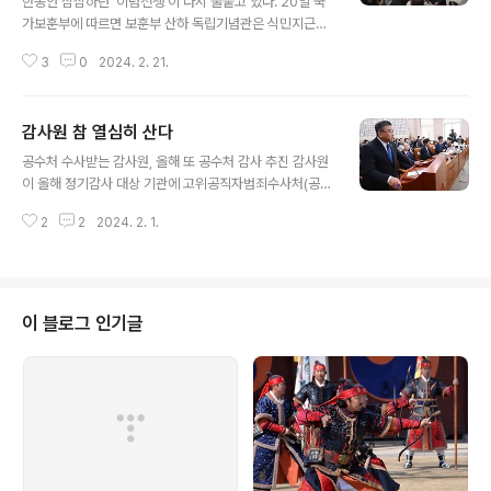
한동안 잠잠하던 ‘이념전쟁’이 다시 불붙고 있다. 20일 국
다. 그는 “국가보훈부 탄생에 기여한 사람으로서 자괴감이
가보훈부에 따르면 보훈부 산하 독립기념관은 식민지근대
든다”면서 “처(處)만도 못한 부(部)가 되면 안 된다”면서
화론을 옹호해온 낙성대경제연구소 소장 박이택을 최근 신
“(강정애 국가보훈부) 장관께 회의 개최와 이사진 임명 재
3
0
2024. 2. 21.
임 이사에 임명했다. 임원 선임 과정에서도 적절하지 않다
고를 강력하게 말씀드려 달라”고..
는 논란이 적지 않았던 인사가 독립기념관 이사로 선임되
면서 광복회 등 독립운동 관련 단체는 물론 독립운동사 연
감사원 참 열심히 산다
구자들도 즉각 반발하고 나섰다. 최근 정부·여당에서 이승
글 내용
만 전 대통령을 미화하는 영화 ‘건국전쟁’ 띄우기에 한창인
공수처 수사받는 감사원, 올해 또 공수처 감사 추진 감사원
것과 맞물려 지난해 홍범도 장군 흉상 철거 논란에 이은 또
이 올해 정기감사 대상 기관에 고위공직자범죄수사처(공수
다른 이념갈등으로 이어지는 것 아니냐는 우려가 나온다.
처)를 추가해 논란이 일고 있다. 감사원은 현재 ‘전현희 전
박이택은 일제 식민지 시기의 경제발전이 우리 근대화와
2
2
2024. 2. 1.
국민권익위원장 표적 감사’ 혐의로 최재해 원장과 유병호
산업화 성공의 토대가 됐다고 주장하는 식민지 근대화론에
사무총장 등이 공수처 수사를 받고는 데다 감사원이 공수
입각해 한국 근현대 경제사를 연구해 온 학자다...
처 정기감사 결과를 발표한 지 1년도 안 돼 또 감사에 나서
기 때문이다. 감사원은 ‘2024년 연간 감사계획’ 정기감사
대상 기관에 공수처를 포함했다. 연간 감사계획은 감사원
이 블로그 인기글
사무처가 마련하며 감사위원회 승인을 거쳐 확정된다. 감
사위원회는 다음달 1일 연간 감사계획을 심의할 예정이다.
감사원은 2022년 연간 감사계획에 따라 그 해 하반기에
공수처 현장 감사를 실시했으며, 지난해 7월 감사 결과를
발표한 바 있다. 감사 결과가 ..