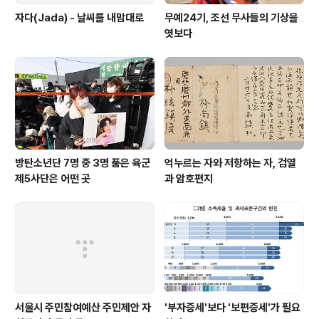
자다(Jada) - 날씨를 내맘대로
무예24기, 조선 무사들의 기상을
엿보다
방탄소년단 7명 중 3명 품은 육군
억누르는 자와 저항하는 자, 검열
제5사단은 어떤 곳
과 암호편지
서울시 주민참여예산 주민제안 자
'부자증세'보다 '보편증세'가 필요