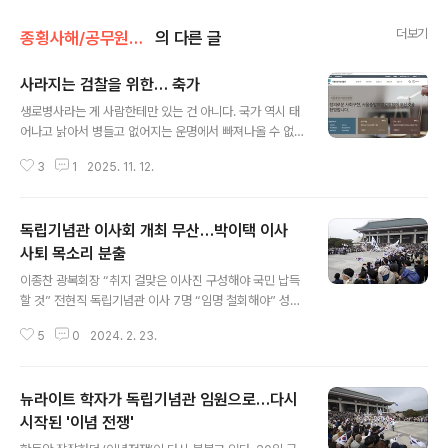
더보기
종횡사해/공무원들 이야기
의 다른 글
사라지는 검찰을 위한… 축가
글 내용
생로병사라는 게 사람한테만 있는 건 아니다. 국가 역시 태
어나고 낡아서 병들고 없어지는 운명에서 빠져나올 수 없
다. 많은 이들이 철밥통으로 생각하는 정부조직 역시 예외
3
1
2025. 11. 12.
는 아니다. 기획재정부에는 물가정책과라는 부서가 있다. 1
980년대까지만 해도 물가 관리는 재무부(현 기획재정부)
에서 국장급 부서였고 엄청나게 큰 영향력을 가진 실세 부
독립기념관 이사회 개최 무산…박이택 이사
서였다. 그러던 것이 경제규모가 커지고 물가관리에서 정
부 역할이 축소되면서 지금은 과장급 부서로 줄어들었다.
사퇴 목소리 분출
글 내용
경제개발을 주도하며 막강한 권한을 갖고 있던 경제기획원
이종찬 광복회장 “취지 걸맞은 이사진 구성해야 국민 납득
은 아예 간판을 내린 뒤 재무부에 흡수통합됐다. 애초에 태
할 것” 전현직 독립기념관 이사 7명 “임명 철회해야” 성명
어나지 말아야 할 정부조직도 있겠고 축복 속에 태어나 기
서 발표 22일 열릴 예정이던 독립기념관 이사회가 무산됐
대를 모았지만, 속만 썩이는 조직도 없지 않다. 행정안전부
5
0
2024. 2. 23.
다. 당초 신임 관장 선임 안건을 논의하려 했지만 최근 신임
소속기관인 이북5도위원회를 보자. 이런 곳..
이사로 임명된 박이택(낙성대경제연구소장)에 기존 이사진
이 강하게 반발했기 때문이다. 이종찬(광복회장) 등 기존
뉴라이트 학자가 독립기념관 임원으로…다시
이사진은 회의에 앞서 신상 발언을 통해 박이택 이사 임명
에 반대 입장을 표명하고, 임명권자인 국가보훈부 장관에
시작된 '이념 전쟁'
글 내용
게 추후 이사회를 다시 여는 방안을 검토해 달라고 요구했