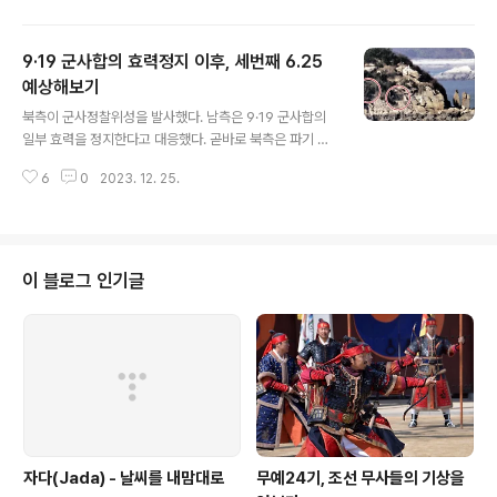
에선 여성 간부가 최전방 휴전선 경계부대를 지휘하거나
해병대 대대장을 맡는 게 하나도 낯설지 않다. 내년 1월에
9·19 군사합의 효력정지 이후, 세번째 6.25
는 해군 잠수함 도산안창호함에 여성 승조원들이 최초로
탑승한다. 무엇보다도 여군 숫자 자체가 늘었다. 국방부에
예상해보기
글 내용
따르면 여군 간부 임관자는 2018년 1487명에서 지난해
북측이 군사정찰위성을 발사했다. 남측은 9·19 군사합의
엔 2400명으로 5년 사이에 1.6배나 증가했다. 여성 간부
일부 효력을 정지한다고 대응했다. 곧바로 북측은 파기 선
비중 역시 2018년 6.2%(장교 7.9%, 부사관 5.3%)에서
언으로 맞받았다. 9·19 군사합의는 휴전선과 북방한계선
2022년에는 8.8%(장교 10.9%, 부사관 7.9%)로 늘었는
6
0
2023. 12. 25.
등 접경지역에서 우발적으로 발생할 수 있는 충돌을 방지
데, 국..
하기 위한 안전핀이었다. 안전핀이 뽑혔다. 정신 똑바로 차
리고 꽉 잡고 있지 않으면 폭발한다. 상황을 복기해보자. 조
선민주주의인민공화국(이하 조선) 정부가 11월21일 제3
차 군사정찰위성 발사를 시도했다. 대체로 성공한 듯 하다.
이 블로그 인기글
조선중앙통신은 다음날 “(21일 밤 10시 42분 평안북도 철
산군 서해위성발사장에서 발사한 정찰위성) 만리경-1호를
궤도에 정확히 진입시켰다”며 12월 1일부터 정식 정찰 임
무에 착수한다고 보도했다. 이어 22일 오전 괌 미군기지를
촬영한 항공우주 사진을 수..
자다(Jada) - 날씨를 내맘대로
무예24기, 조선 무사들의 기상을