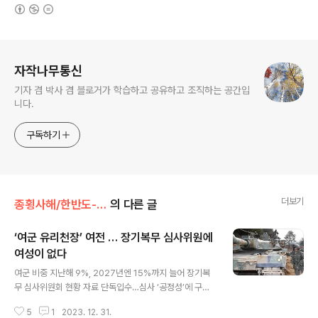
(새창열림)
로그 정보
자작나무통신
기자 겸 박사 겸 블로거가 학습하고 공유하고 조직하는 공간입
니다.
구독하기
더보기
종횡사해/한반도-동아시아
의 다른 글
‘여군 유리천장’ 여전 … 장기복무 심사위원에
여성이 없다
글 내용
여군 비중 지난해 9%, 2027년엔 15%까지 늘어 장기복
무 심사위원회 현황 자료 단독입수…심사 ‘공정성’에 구멍
드러나 군대가 남성 일색이라는 건 호랑이 담배 피우던 시
5
1
2023. 12. 31.
절에나 통하는 말이다. 2024년을 바라보는 대한민국 군대