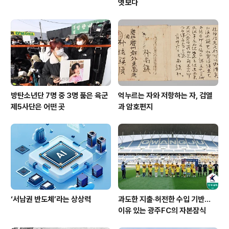
엿보다
방탄소년단 7명 중 3명 품은 육군
억누르는 자와 저항하는 자, 검열
제5사단은 어떤 곳
과 암호편지
‘서남권 반도체’라는 상상력
과도한 지출·허전한 수입 기반…
이유 있는 광주FC의 자본잠식