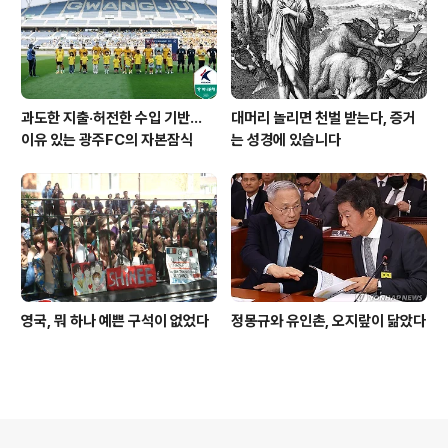
과도한 지출·허전한 수입 기반…
대머리 놀리면 천벌 받는다, 증거
이유 있는 광주FC의 자본잠식
는 성경에 있습니다
영국, 뭐 하나 예쁜 구석이 없었다
정몽규와 유인촌, 오지랖이 닮았다