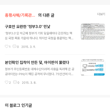
더보기
종횡사해/기록관리.정보공개
의 다른 글
구호만 요란한 '정부3.0' 민낯
글 내용
‘정부3.0’은 박근혜 정부가 기회 닿을때마다 강조하는 핵
심 국정 목표 가운데 하나다. 하지만 국정을 총괄하는 핵심
이라고 할 수 있는 대통령비서실이 정부3.0에 역행하고 있
1
0
2015. 3. 9.
다는 이유로 시민단체가 감사원에 제기하는 국민감사청구
대상이 된다. ‘투명사회를 위한 정보공개센터’가 9일 감사
원에 제출할 예정인 감사청구서에는 구호만 요란했던 정부
본인확인 집착이 만든 덫, 아이핀이 뚫렸다
3.0의 민낯이 고스란히 드러난다. 8일 ‘서울신문’이 단독
글 내용
입수한 감사청구 이유서에 따르면 정보공개센터는 “대통
정부가 주민등록번호 대체수단이라며 사용을 독려해 온 공
령비서실은 지난 몇년간 제대로 된 정보공개처리를 하지
공아이핀(I-PIN)이 해킹 공격에 무너졌다. 75만건에 이르
않았으며 정보공개청구의 권리를 가진 국민의 알권리를 침
는 아이핀이 부정 발급됐다. 정부는 그동안 아이핀이 주민
해했다”고 밝혔다. 특히 공개 정보를 변조했고(형법 제22
2
0
2015. 3. 8.
등록번호를 대체함으로써 개인정보보호에 이바지할 것이
7조 위반), 자의적으로 비공개 결정을 남발했으며(정보공
라고 홍보해 왔지만 이번 사고를 계기로 신뢰를 잃게 됐다.
개법 제9조 1항 위반), 업무당담 공무원 이..
행자부는 지금도 아이핀 발급을 계속하고 있지만 보안전문
가들은 예견됐던 일이 발생한 것이라며 아이핀 정책 자체
를 전면 재검토해야 한다고 지적한다. 행자부에 따르면 공
이 블로그 인기글
공아이핀 시스템이 해킹 공격을 받은 것은 2월 28일부터