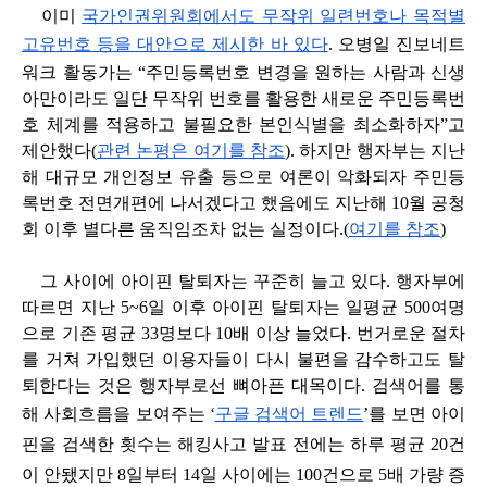
이미
국가인권위원회에서도 무작위 일련번호나 목적별
고유번호 등을 대안으로 제시한 바 있다
.
오병일 진보네트
워크 활동가는 “주민등록번호 변경을 원하는 사람과 신생
아만이라도 일단 무작위 번호를 활용한 새로운 주민등록번
호 체계를 적용하고 불필요한 본인식별을 최소화하자”고
제안했다(
관련 논평은 여기를 참조
).
하지만 행자부는 지난
해 대규모 개인정보 유출 등으로 여론이 악화되자 주민등
록번호 전면개편에 나서겠다고 했음에도 지난해 10월 공청
회 이후 별다른 움직임조차 없는 실정이다.(
여기를 참조
)
그 사이에 아이핀 탈퇴자는 꾸준히 늘고 있다. 행자부에
따르면 지난 5~6일 이후 아이핀 탈퇴자는 일평균 500여명
으로 기존 평균 33명보다 10배 이상 늘었다. 번거로운 절차
를 거쳐 가입했던 이용자들이 다시 불편을 감수하고도 탈
퇴한다는 것은 행자부로선 뼈아픈 대목이다. 검색어를 통
해 사회흐름을 보여주는 ‘
구글 검색어 트렌드
’를 보면 아이
핀을 검색한 횟수는 해킹사고 발표 전에는 하루 평균 20건
이 안됐지만 8일부터 14일 사이에는 100건으로 5배 가량 증