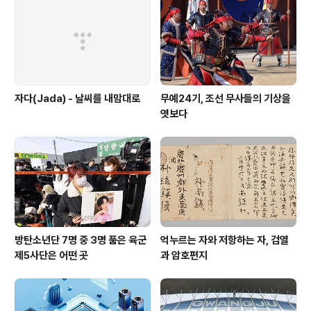
에 비하면 엄청난 액수입니다. 일본의 잃어버린 18년은 정
권을 놓쳤거나 세금이 높아서가 아니라 바로 문제를 악화
시키는 쪽으로 나아갔기 때문입니다..
자다(Jada) - 날씨를 내맘대로
무예24기, 조선 무사들의 기상을
엿보다
방탄소년단 7명 중 3명 품은 육군
억누르는 자와 저항하는 자, 검열
제5사단은 어떤 곳
과 암호편지