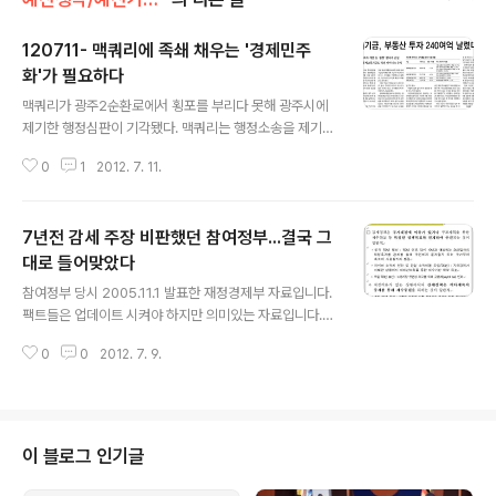
120711- 맥쿼리에 족쇄 채우는 '경제민주
화'가 필요하다
글 내용
맥쿼리가 광주2순환로에서 횡포를 부리다 못해 광주시에
제기한 행정심판이 기각됐다. 맥쿼리는 행정소송을 제기하
겠다고 한다. 맥쿼리에 대고 "과유불급"이라는 훈계를 하는
0
1
2012. 7. 11.
건 어찌보면 손쉬운 일이다. 그만큼 하나마나한 짓이다. 맥
쿼리에게 해줘야 할 건 훈계나 설교가 아니다. 뻘짓 못하게
하는 적절하고도 강력한 '규제'면 족하다. 그걸 가능하게 하
7년전 감세 주장 비판했던 참여정부...결국 그
는 경제민주화라야 한다. 경제민주화가 단순히 대기업-중
소기업 공정거래 수준에 그친다면 경제민주화라는 말이 무
대로 들어맞았다
글 내용
색할 터. 바로 그래서 증세 논쟁이 불붙는건 아주 긍정적인
참여정부 당시 2005.11.1 발표한 재정경제부 자료입니다.
신호다. 증세 논쟁은 앞으로도 여야간에 더 치열하게 해줬
팩트들은 업데이트 시켜야 하지만 의미있는 자료입니다.
으면 좋겠다. 증세 논쟁은 결국 경제민주화와도 직결된다.
이중 많은 부분은 이 자료가 예상한것이 적중하고 있습니
(나 개인적으론 '부자증세'가 아니라 '보편적 복지를 위한
0
0
2012. 7. 9.
다. 이렇게 훌륭한 자료를 만들어놓고도 그 자료가 우려한
보편적 증세'를 주장한다.) 무상보..
길을 충실히 수행한 정부라니... 이 자료에 보면 감세정책은
세가지 중요한 약점이 있습니다. 첨부한 또다른 자료인 일
본이 예를 보시면 알겠지만 감세로 인한 후유증은 일본과
미국의 현위기의 중요한 요인중의 하나라는 것이 명백해집
이 블로그 인기글
니다. 예를들어 일본은 GDP의 185%의 부채를 가지고 있
는데 이는 우리나라의 30%, 유럽국가들의, 60&\%내외