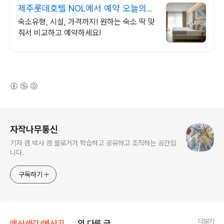
제주롯데호텔 NOL에서 예약 오늘의
숙박 핫딜!
숙소유형, 시설, 가격까지! 원하는 숙소 딱 맞
춰서 비교하고 예약하세요!
(새창열림)
로그 정보
자작나무통신
기자 겸 박사 겸 블로거가 학습하고 공유하고 조직하는 공간입
니다.
구독하기
더보기
예산생각/예산기사 짚어보기
의 다른 글