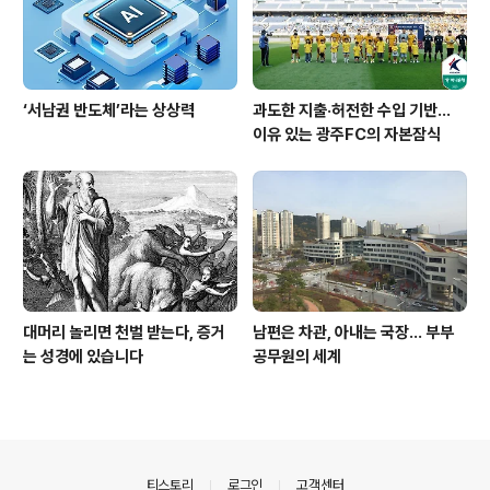
‘서남권 반도체’라는 상상력
과도한 지출·허전한 수입 기반…
이유 있는 광주FC의 자본잠식
대머리 놀리면 천벌 받는다, 증거
남편은 차관, 아내는 국장... 부부
는 성경에 있습니다
공무원의 세계
의안내
티스토리
로그인
고객센터