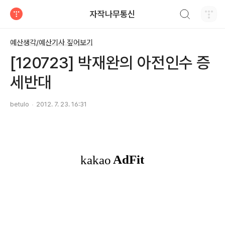
검색하기
자작나무통신
티스토리
예산생각/예산기사 짚어보기
[120723] 박재완의 아전인수 증
세반대
betulo
2012. 7. 23. 16:31