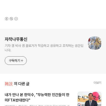
(새창열림)
로그 정보
자작나무통신
기자 겸 박사 겸 블로거가 학습하고 공유하고 조직하는 공간입
니다.
구독하기
더보기
雜說
의 다른 글
내가 만나 본 한덕수, "무능력한 인간들이 한
미FTA반대한다"
글 내용