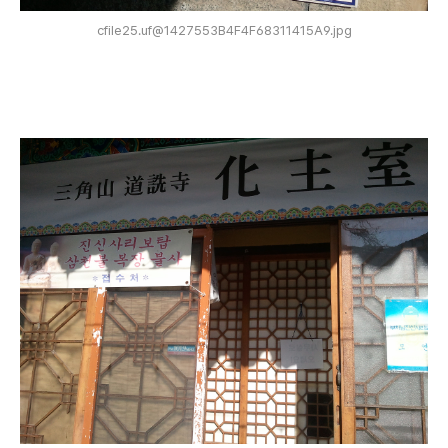
cfile25.uf@1427553B4F4F68311415A9.jpg