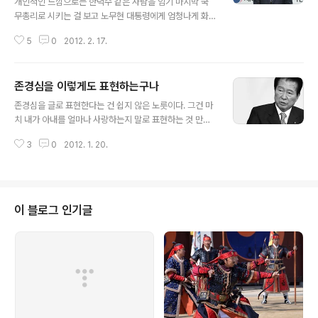
개인적인 느낌으로는 한덕수 같은 사람을 임기 마지막 국
무총리로 시키는 걸 보고 노무현 대통령에게 엄청나게 화
가 났다. 이런 사람을 기용했으니 정부 꼴이 그 모양이지 하
5
0
2012. 2. 17.
는 생각을 했다. 요즘 김진표(민주당 원내총무)가 X맨 소리
까지 듣지만 그도 노무현 정부 초대 재정경제부 장관을 지
냈다. 그리고 노무현 정부의 부자감세 정책을 밀어붙였고
존경심을 이렇게도 표현하는구나
결국 소득세와 법인세 감세를 이끌어냈다. 한덕수는 이명
글 내용
박 정부 되니까 주미대사까지 하며 승승장구했다. 2007년
존경심을 글로 표현한다는 건 쉽지 않은 노릇이다. 그건 마
한덕수 당시 국무총리 내정자가 대학교 새내기들을 코리아
치 내가 아내를 얼마나 사랑하는지 말로 표현하는 것 만큼
나 호텔에 초청한 적이 있었다. 당시 그는 한미FTA에 대한
어렵다. 진부한 표현은 싫지만 그렇다고 미사여구만 늘어
자신의 생각을 아주 솔직하게 밝혔다. 사실 너무 솔직해서
3
0
2012. 1. 20.
놓는다고 진정성이 드러나는 것도 아니다. 소설가이자 '디
당황스러울 정도였다. 이번에 그가 주미대사를 그만뒀다는
차이트' 고정 기고자인 모리츠 폰 우슬라가 슬라보예 지젝
소식을 접하고 그가 당시 했던 발언들..
에 대해 쓴 글에서 나는 "아 존경심을 이렇게 표현할 수도
있구나"하는 신선한 충격을 받았다. 독일 프랑크푸르트를
방문한 슬라보예 지젝을 사흘 동안 동행취재한 경험을 바
이 블로그 인기글
탕으로 쓴 '현실 자본주의 개혁은 철학적 코뮤니즘보다 복
잡하다'란 글인데, 2011년 12월호에 실렸다. "그를 만나는
순간 흥분되지 않을 수 없었다. 슬라보예 지젝은 슬라보예
지젝처럼 보였다. 레이디 가가가 레이디 가가처럼 보이듯
이 말이다… 그는 전형적인 슬라보..