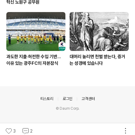
혁신 노원구 공무원
과도한 지출·허전한 수입 기반…
대머리 놀리면 천벌 받는다, 증거
이유 있는 광주FC의 자본잠식
는 성경에 있습니다
의안내
티스토리
로그인
고객센터
© Daum Corp.
3
2