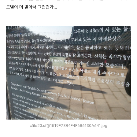
도빨이 더 받아서 그런건가...
cfile23.uf@1519F73B4F4F686130A641.jpg