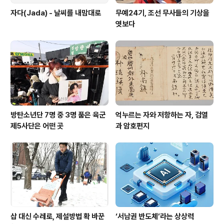
자다(Jada) - 날씨를 내맘대로
무예24기, 조선 무사들의 기상을
엿보다
방탄소년단 7명 중 3명 품은 육군
억누르는 자와 저항하는 자, 검열
제5사단은 어떤 곳
과 암호편지
삽 대신 수레로, 제설방법 확 바꾼
‘서남권 반도체’라는 상상력