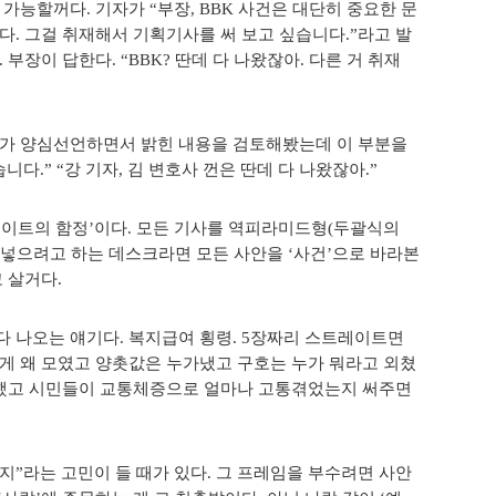
가능할꺼다. 기자가 “부장, BBK 사건은 대단히 중요한 문
다. 그걸 취재해서 기획기사를 써 보고 싶습니다.”라고 발
 부장이 답한다. “BBK? 딴데 다 나왔잖아. 다른 거 취재
호사가 양심선언하면서 밝힌 내용을 검토해봤는데 이 부분을
다.” “강 기자, 김 변호사 껀은 딴데 다 나왔잖아.”
트레이트의 함정’이다. 모든 기사를 역피라미드형(두괄식의
넣으려고 하는 데스크라면 모든 사안을 ‘사건’으로 바라본
고 살거다.
다 나오는 얘기다. 복지급여 횡령. 5장짜리 스트레이트면
떻게 왜 모였고 양촛값은 누가냈고 구호는 누가 뭐라고 외쳤
원했고 시민들이 교통체증으로 얼마나 고통겪었는지 써주면
지”라는 고민이 들 때가 있다. 그 프레임을 부수려면 사안