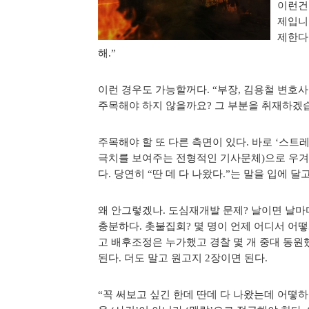
이런건 
제입니
제한다.
해.”
이런 경우도 가능할꺼다. “부장, 김용철 변
주목해야 하지 않을까요? 그 부분을 취재하겠습니
주목해야 할 또 다른 측면이 있다. 바로 ‘스
극치를 보여주는 전형적인 기사문체)으로 우겨
다. 당연히 “딴 데 다 나왔다.”는 말을 입에 달
왜 안그렇겠나. 도심재개발 문제? 날이면 날마
충분하다. 촛불집회? 몇 명이 언제 어디서 어
고 배후조정은 누가했고 경찰 몇 개 중대 동
된다. 더도 말고 원고지 2장이면 된다.
“꼭 써보고 싶긴 한데 딴데 다 나왔는데 어떻하