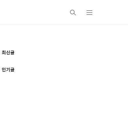
검
메
색
뉴
추
최신글
가
정
인기글
보