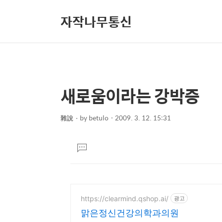
자작나무통신
새로움이라는 강박증
상
본
문
세
제
雜說
by
betulo
2009. 3. 12. 15:31
컨
본
목
텐
문
댓
츠
글
달
기
https://clearmind.qshop.ai/
광고
맑은정신건강의학과의원