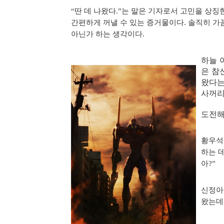
“딴 데 나왔다.”는 말은 기자로서 고민을 상징한
간편하게 꺼낼 수 있는 증거물이다. 솔직히 가
아닌가 하는 생각이다.
하늘 
은 참
왔다는
사꺼리
도전해
황우석
하는 
아?”
신정아
왔는데