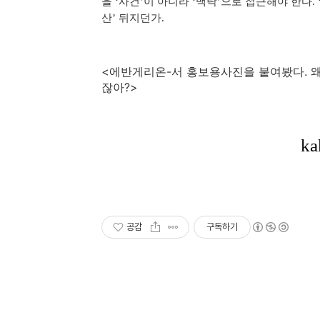
을 ‘사건’이 아니라 ‘맥락’으로 접근해야 한다.
산’ 뒤지던가.
<에반게리온-서 홍보용사진을 붙여봤다. 왜 
잖아?>
공감
구독하기