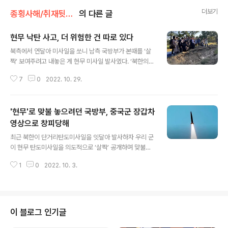
더보기
종횡사해/취재뒷얘기
의 다른 글
현무 낙탄 사고, 더 위험한 건 따로 있다
글 내용
북측에서 연달아 미사일을 쏘니 남측 국방부가 본때를 ‘살
짝’ 보여주려고 내놓은 게 현무 미사일 발사였다. ‘북한의
도발에 대응한다’는 것까진 좋았는데 문제는 발사 직후 터
7
0
2022. 10. 29.
졌다. 그날 오후 11시 현무를 발사하고 나서 10초 동안은
정상 비행했지만 그 뒤 왼쪽으로 방향을 틀어 비정상비행
을 했다. 기지 안쪽으로 낙탄하기까지 30초 정도밖에 걸리
'현무'로 맞불 놓으려던 국방부, 중국군 장갑차
지 않았다. ‘빽도’를 한 것도 동네 창피한데 하필 파편이 민
가 근처에 떨어졌다. 공교롭게도 북측이 쏜 탄도미사일은
영상으로 창피당해
글 내용
4500km를 날아가 태평양에 떨어졌다. 창피도 이런 창피
최근 북한이 단거리탄도미사일을 잇달아 발사하자 우리 군
가 없다. 그게 끝일까. 더 큰 문제는 따로 있었다. ‘현무-2
이 현무 탄도미사일을 의도적으로 ‘살짝’ 공개하며 맞불을
C’ 낙탄 사고가 발생한 건 4일 밤이었다. 당시 현무 발사를
놨다. 하지만 국군의날 기념식에 중국군 장갑차 이미지를
하느라 강원도 강릉시 제18전투비행단에선 강한 불꽃과
1
0
2022. 10. 3.
사용하는 바람에 빛이 바랬다. 국방부는 지난 1일 충남 계
소음, 섬광이 발생..
룡대에서 개최한 국군의날 기념행사에서 3축 체계를 설명
하는 영상을 통해 “여기에는 세계 최대 탄두 중량을 자랑하
는 고위력 현무 탄도미사일도 포함된다”며 현무 미사일 발
사 장면을 짧게 노출했다. 북한이 핵을 사용했을 때 응징하
이 블로그 인기글
는 수단으로 활용할 최신 미사일의 발사 영상을 처음으로