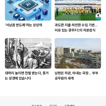
‘서남권 반도체’라는 상상력
과도한 지출·허전한 수입 기반…
이유 있는 광주FC의 자본잠식
대머리 놀리면 천벌 받는다, 증거
남편은 차관, 아내는 국장... 부부
는 성경에 있습니다
공무원의 세계
의안내