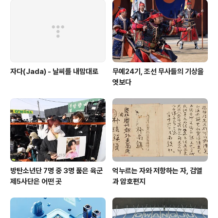
공개한 것이다. 3축이란 북한 핵·미사일을 탐지하는 킬체
인, 발사된 미사일을 조기에 탐지·요격하는 한국형 미사일
방어, 타격 능력으로 응징·보복에 나서는 한국형 대량응징
보복(KMPR)을 말한다. 탄두 중량 추정치..
자다(Jada) - 날씨를 내맘대로
무예24기, 조선 무사들의 기상을
엿보다
방탄소년단 7명 중 3명 품은 육군
억누르는 자와 저항하는 자, 검열
제5사단은 어떤 곳
과 암호편지