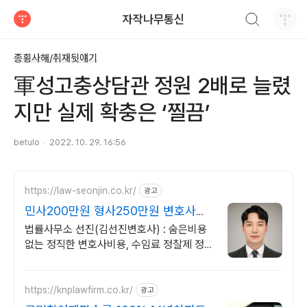
검색하기
자작나무통신
티스토리
종횡사해/취재뒷얘기
軍성고충상담관 정원 2배로 늘렸
지만 실제 확충은 ‘찔끔’
betulo
2022. 10. 29. 16:56
https://law-seonjin.co.kr/
광고
민사200만원 형사250만원 변호사선
임비용 수임료 정찰제
법률사무소 선진(김선진변호사) : 숨은비용
없는 정직한 변호사비용, 수임료 정찰제 정직
한 변호사, 합리적인 가성비로 최고의 결과를
만나보세요.
https://knplawfirm.co.kr/
광고