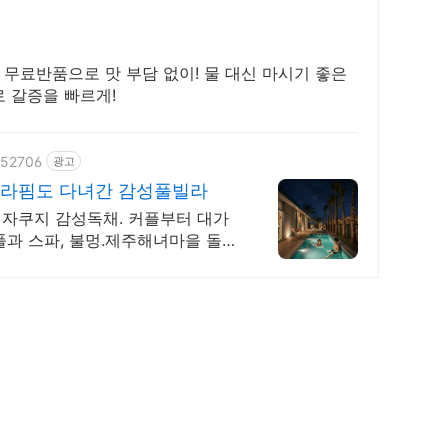
 무료반품으로 맛 부담 없이! 물 대신 마시기 좋은
 갈증을 빠르게!
452706
광고
세라핌도 다녀간 감성풀빌라
자쿠지 감성독채. 커플부터 대가
과 스파, 불멍.제주해녀마을 돌담