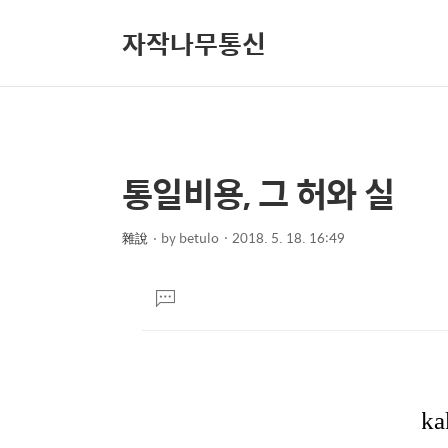
자작나무통신
통일비용, 그 허와 실
상
본
문
세
제
雜說
by
betulo
2018. 5. 18. 16:49
컨
본
목
텐
문
댓
츠
글
달
기