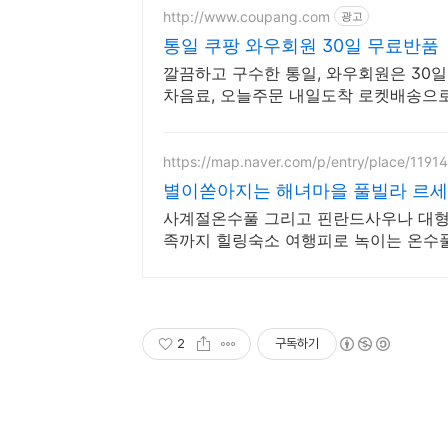
http://www.coupang.com
광고
통일 쿠팡 와우회원 30일 무료반품
깔끔하고 구수한 통일, 와우회원은 30일
차음료, 오늘주문 내일도착 로켓배송으로
https://map.naver.com/p/entry/place/1191
별이쏟아지는 해녀마을 풀빌라 르
사계절온수풀 그리고 핀란드사우나 대형
족까지 힐링숙소 여행피로 녹이는 온수풀
길 속에서느끼는 온전한휴식
2
구독하기