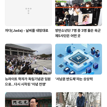
뭄과 여름 폭염으로 농작물 수확 여건이 좋지 않았고 201
6년 말 조류 인플루엔자(AI) 영향이라고 합니다. 농업 외
소득은 16..
자다(Jada) - 날씨를 내맘대로
방탄소년단 7명 중 3명 품은 육군
제5사단은 어떤 곳
뉴라이트 학자가 독립기념관 임원
‘서남권 반도체’라는 상상력
으로…다시 시작된 '이념 전쟁'