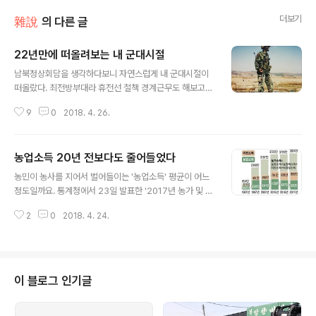
더보기
雜說
의 다른 글
22년만에 떠올려보는 내 군대시절
글 내용
남북정상회담을 생각하다보니 자연스럽게 내 군대시절이
떠올랐다. 최전방부대라 휴전선 철책 경계근무도 해보고
사흘동안 900mm 넘게 비가 내린 덕에 철책이 무너져서
9
0
2018. 4. 26.
월북하는 꼴도 보고... 휴전선에선 대남방송과 대북방송이
다 들린다. 너무 잘 들려서 듣기 싫어도 들어야 한다. 한마
디로, 소음공해다.(휴전선 대북확성기는 층간소음이다)지
농업소득 20년 전보다도 줄어들었다
금도 잊혀지지 않는게 1996년 5월18일이었다. 대남방송
글 내용
에선 몇시간 동안 5.18추모식 방송을 내보냈다. 그때 추모
농민이 농사를 지어서 벌어들이는 '농업소득' 평균이 어느
연설을 했던 최고인민회의 의장 양형섭이란 이름이 지금도
정도일까요. 통계청에서 23일 발표한 '2017년 농가 및 어
기억난다. 대북방송에선 그날 '월남하면 예쁜여자 많다' 방
가 경제조사 결과'를 보니 1005만원입니다. 20년 전보다
송만 해댔다. 대한민국 군인인게 자괴감이 느껴지는 날이
2
0
2018. 4. 24.
도 적은 금액입니다. 농사만 지어서는 최저임금 수준도 벌
었다.
지 못하는 게 현재 농촌의 냉정한 현실입니다. 결국 본업보
다 부업으로 더 많은 소득을 얻고, 국민연금과 기초연금 등
공적 이전소득 비중이 갈수록 높아지고 있습니다. 통계청
자료를 보면 지난해 농가 평균소득은 3824만원으로 전년
이 블로그 인기글
보다 2.8% 늘었습니다. 이 가운데 농업소득(1005만원)은
전년(1007만원)보다도 0.2% 줄었습니다. 지난해 4월 가