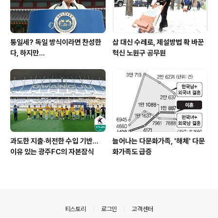
통일세? 독일 방식이라면 찬성한
삽 대신 수레로, 제설방법 확 바꾼
다, 하지만...
혁신 노원구 공무원
과도한 지출·허전한 수입 기반…
늘어나는 다문화가족, '해체' 다문
이유 있는 광주FC의 자본잠식
화가족도 급증
의안내
티스토리
로그인
고객센터