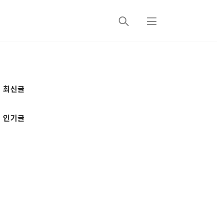
검
메
색
뉴
추
최신글
가
정
인기글
보