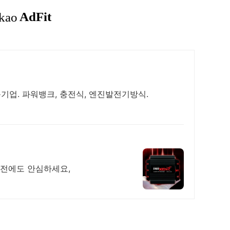
업. 파워뱅크, 충전식, 엔진발전기방식.
정전에도 안심하세요,