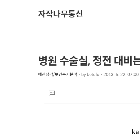
자작나무통신
병원 수술실, 정전 대비는
상
본
문
세
제
예산생각/보건복지분야
by
betulo
2013. 6. 22. 07:00
컨
본
목
텐
문
댓
츠
글
달
기