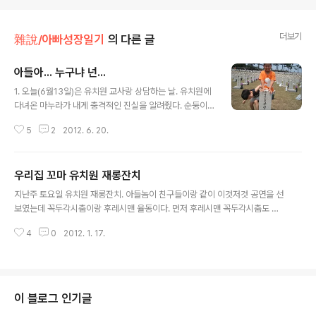
더보기
雜說/아빠성장일기
의 다른 글
아들아... 누구냐 넌...
글 내용
1. 오늘(6월13일)은 유치원 교사랑 상담하는 날. 유치원에
다녀온 마누라가 내게 충격적인 진실을 알려줬다. 순둥이
인줄만 알았던 울 아들놈이... 친구들 사이에서 짖궂은 아이
5
2
2012. 6. 20.
들 그룹에 속한다는... (원래 쓰기는 가장 짖궂은 아이로 악
명... 이라고 했으나 방금 마누라한테 항의문자가 온 관계로
급히 정정보도함...) 지난주엔 친구가 자기 팔뚝을 깨물었다
우리집 꼬마 유치원 재롱잔치
며 피멍든 이빨자국을 보여주길래 얘가 너무 순해서 큰일
글 내용
이라고 마누라랑 걱정을 했거늘... 알고 보니 자기 팔 깨문
지난주 토요일 유치원 재롱잔치. 아들놈이 친구들이랑 같이 이것저것 공연을 선
친구놈 아구창(?)을 날려 즉각 제압했단다... 그런 얘긴 전
보였는데 꼭두각시춤이랑 후레시맨 율동이다. 먼저 후레시맨 꼭두각시춤도 있
혀 몰랐는데... 100% 피해자라는 눈길로 위로를 받는 그
다.
착한 울아들은 어디로 갔단 말인가... 아들아... 누구냐 넌...
4
0
2012. 1. 17.
누구긴 누구겠냐... 울 아들이지... 2. 할아버지..
이 블로그 인기글