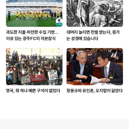
과도한 지출·허전한 수입 기반…
대머리 놀리면 천벌 받는다, 증거
이유 있는 광주FC의 자본잠식
는 성경에 있습니다
영국, 뭐 하나 예쁜 구석이 없었다
정몽규와 유인촌, 오지랖이 닮았다
의안내