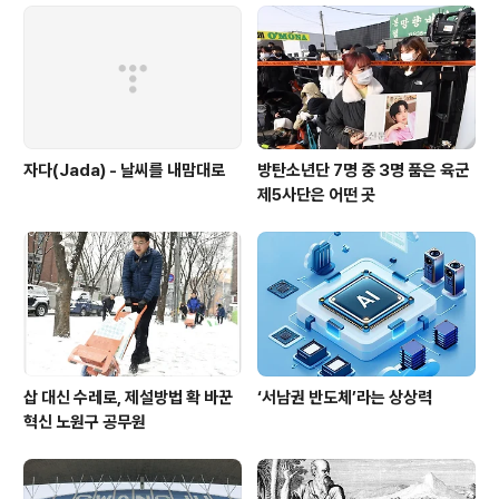
자다(Jada) - 날씨를 내맘대로
방탄소년단 7명 중 3명 품은 육군
제5사단은 어떤 곳
삽 대신 수레로, 제설방법 확 바꾼
‘서남권 반도체’라는 상상력
혁신 노원구 공무원