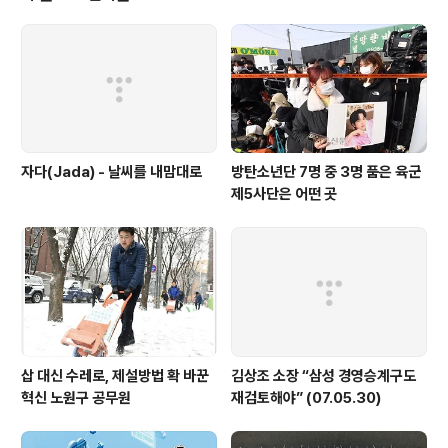
벌 수 있다는 말이다. 경제만 생각하는 대통령이라면 절대
로 이런 사업 안할 거라 확신한다. 원래 법적으로 500억
이상 사업은 예비타당성조사를 하도록 돼 있었는데 예비타
당성조사에서 쓰는 분석 가운데 하나가 바로 비용편익분석
이다. 하지만 이 정부 들..
자다(Jada) - 날씨를 내맘대로
방탄소년단 7명 중 3명 품은 육군
제5사단은 어떤 곳
삽 대신 수레로, 제설방법 확 바꾼
김상조 소장 “삼성 경영승계구도
혁신 노원구 공무원
재검토해야” (07.05.30)