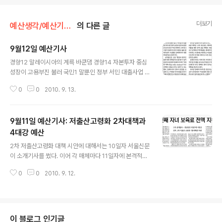
더보기
예산생각/예산기사 짚어보기
의 다른 글
9월12일 예산기사
글 내용
경향12 말레이시아의 계륵 바쿤댐 경향14 자본투자 중심
성장이 고용부진 불러 국민1 말뿐인 정부 서민 대출사업 국
민14 엄청난 공기업 부채 국민부담 가능성 동아14 서울대
0
0
2010. 9. 13.
48억 성과급 나눠먹기 논란 동아16 경기도-도교육청 학
교용지매입비 갈등 재연 서울6 환자 한명 연 진료비가 22
억 서울10 서울시 구청들 인센티브 210억 쟁탈전 서울11
9월11일 예산기사: 저출산고령화 2차대책과
예산조기집행으로 재정수입 감소 중앙2 520억 들인 노들
섬 오페라하우스 좌초 위기 한겨레12 4대강사업 연계 지
4대강 예산
글 내용
방하천 정비현장 가보니 한겨레12 지방하천정비사업은
2차 저출산고령화 대책 시안에 대해서는 10일자 서울신문
이 소개기사를 썼다. 이어 각 매체마다 11일자에 본격적으
로 분석기사를 내보냈다. 경향, 동아, 조선, 한겨레, 한국 기
0
0
2010. 9. 12.
사를 비교해 보면 매체별 특징도 눈에 들어온다. 4대강 사
업을 꾸준히 보도하고 있는 한겨레가 특종을 했다. 홍종호
서울대 환경대학원 교수가 비용편익분석을 해본 결과 4대
강 사업이 비용․편익 비율이 0.16~0.24로 나왔다는 것이
다. 한마디로 말해 100만원 투자하면 16만원에서 24만원
이 블로그 인기글