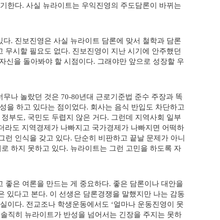
얘기한다
사실 뉴라이트는 우익진영의 주도담론이 바뀌는
.
있다
진보진영은 사실 뉴라이트 담론에 맞서 철학과 담론
.
고 무시할 필요도 없다
진보진영이 지난 시기에 안주했던
.
 자신을 돌아봐야 할 시점이다
그래야만 앞으로 성장할 우
.
너무나 놀랐던 것은
년대 근로기준법 준수 주장과 똑
70-80
성을 하고 있다는 점이었다
회사는 음식 반입도 차단하고
.
 정부도
국민도 두렵지 않은 거다
그런데 지역사회 일부
,
.
더라도 지역경제가 나빠지고 국가경제가 나빠지면 어떡하
그런 인식을 갖고 있다
단순히 비판하고 끝날 문제가 아니
.
로 하지 못하고 있다
뉴라이트는 그런 고민을 하도록 자
.
 좋은 여론을 만드는 게 중요하다
좋은 담론이나 대안을
.
은 있다고 본다
이 선생은 담론경쟁을 말했지만 나는 감동
.
사실이다
전교조나 학생운동에서도
얼마나 운동진영이 못
.
‘
 솔직히 뉴라이트가 반성을 넘어서는 긴장을 주지는 못하