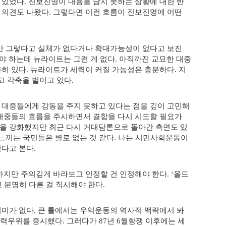
 있었다
진보진영이 내용을 담지 못하는 상황에 대한 반
.
 의견도 나왔다
그렇다면 이런 흐름이 진보진영에 어떤
.
만 그렇다고 실체가 없다거나 확대가능성이 없다고 보진
야 하는데 뉴라이트는 그런 게 없다
아직까진 교묘한 대중
.
분히 있다
뉴라이트가 세력이 커질 가능성은 충분하다
지
.
.
고 각축을 벌이고 있다
.
 대중들에게 감동을 주지 못하고 있다는 점을 깊이 고민해
대중들의 흐름을 주시하면서 결합을 다시 시도할 필요가
을 강화했지만 최근 다시 거대담론으로 돌아간 측면도 있
느끼는 국민들은 별로 없는 것 같다
나는 시민사회운동이
.
한다고 본다
.
하지만 주의깊게 바라보고 인정할 건 인정해야 한다
올드
. ‘
 분명히 다른 걸 직시해야 한다
.
의미가 없다
큰 틀에서는 우익운동의 역사적 맥락에서 봐
.
력우위를 중시했다
그러다가
년
월항쟁 이후에는 세
.
87
6