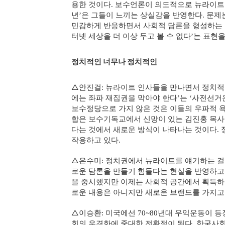
용한 것이다
보수언론이 의도적으로 뉴라이트를
.
년
은 그들이 느끼는 상실감을 반영한다
문제
’
.
민감하게 반응하면서 사회적 담론을 형성하는 
터넷 세상을 더 이상 두고 볼 수 없다
는 표현을
’
정치적인 너무나 정치적인
△
안진걸
뉴라이트 인사들을 만나면서 정치적
:
에는 좌파 재집권을 막아야 한다
는
사전선거
’
‘
보수정당으로 가지 않은 것은 이들의 우파적 
합은 보수기독교에서 신망이 있는 김진홍 목사
다는 것에서 새로운 방식이 나타나는 것이다
.
작용하고 있다
.
△
은수미
정치권에서 뉴라이트를 얘기하는 걸
:
로운 담론을 만들기 힘들다는 현실을 반영하고
을 중시했지만 이제는 사회적 공간에서 획득하
로운 내용은 아니지만 새로운 브랜드를 가지고
△
이승환
미국에선
년대 우익운동이 등
:
70~80
회의 우경화에 중대한 전환점이 된다
한국사회
.