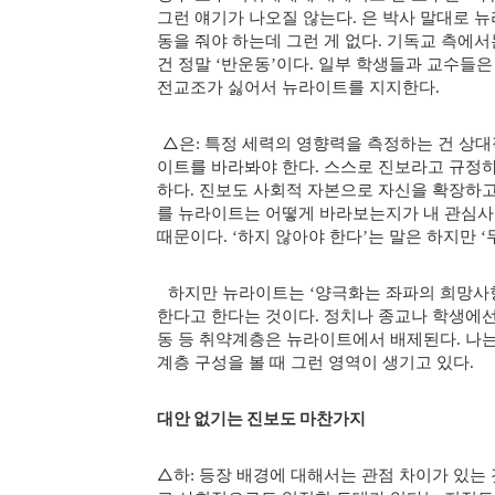
그런 얘기가 나오질 않는다
은 박사 말대로 
.
동을 줘야 하는데 그런 게 없다
기독교 측에서
.
건 정말
반운동
이다
일부 학생들과 교수들은
‘
’
.
전교조가 싫어서 뉴라이트를 지지한다
.
△
은
특정 세력의 영향력을 측정하는 건 상
:
이트를 바라봐야 한다
스스로 진보라고 규정하
.
하다
진보도 사회적 자본으로 자신을 확장하
.
를 뉴라이트는 어떻게 바라보는지가 내 관심
때문이다
하지 않아야 한다
는 말은 하지만
. ‘
’
‘
하지만 뉴라이트는
양극화는 좌파의 희망사
‘
한다고 한다는 것이다
정치나 종교나 학생에선
.
동 등 취약계층은 뉴라이트에서 배제된다
나는
.
계층 구성을 볼 때 그런 영역이 생기고 있다
.
대안 없기는 진보도 마찬가지
△
하
등장 배경에 대해서는 관점 차이가 있는 
: