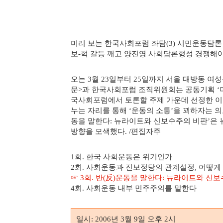
미리 보는 한국사회포럼 좌담
시민운동담론 
(3)
보
혁 갈등 깨고 양진영 사회담론형성 경쟁해
-
오는
월
일부터
일까지 서울 대방동 여
3
23
25
문
과 한국사회포럼 조직위원회는 공동기획
>
‘
국사회포럼에서 토론할 주제 가운데 선정한 이
누는 자리를 통해
운동의 소통
을 꾀하자는 
‘
’
동을 말한다
뉴라이트와 신보수주의 비판
은 
:
’
방향을 모색했다
편집자주
. /
회
한국 사회운동은 위기인가
1
.
회
사회운동과 진보정당의 관계설정
어떻게
2
.
,
☞
회
반
反
운동을 말한다
뉴라이트와 신보
3
.
(
)
:
회
사회운동 내부 민주주의를 말한다
4
.
일시
년
월
일 오후
시
: 2006
3
9
2