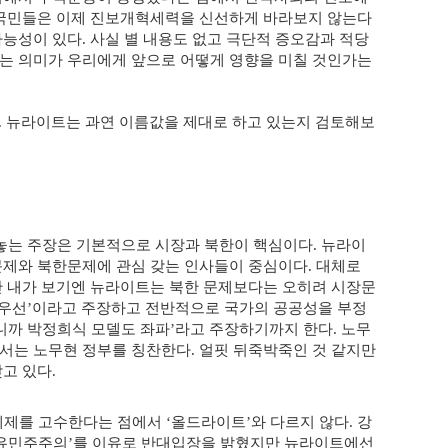
국민들은 이제 진보개혁세력을 신선하게 바라보지 않는다
가능성이 있다
사실 별 내용도 없고 극단적 증오감과 적당
.
는 의미가 우리에게 앞으로 어떻게 영향을 미칠 것인가는
뉴라이트는 과연 이름값을 제대로 하고 있는지 검토해보
.
놓는 주장은 기본적으로 시장과 북한이 핵심이다
뉴라이
.
문제와 북한문제에 관심 갖는 인사들이 중심이다
대체로
.
만 내가 보기엔 뉴라이트는 북한 문제보다는 오히려 시장문
 우선
이라고 주장하고 전반적으로 국가의 공공성을 부정
’
까 박정희식 모델도 좌파
라고 주장하기까지 한다
노무
’
.
서는 노무현 정부를 칭찬한다
얼핏 뒤죽박죽인 것 같지만
.
갖고 있다
.
체제를 고수한다는 점에서
올드라이트
와 다르지 않다
강
‘
’
.
유민주주의
를 이유로 반대입장을 밝혔지만 뉴라이트에선
’