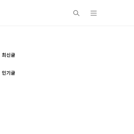
검
메
색
뉴
추
최신글
가
정
인기글
보