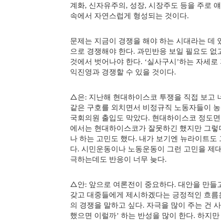
계화
신자유주의
성장
시장주도 등을 주로 
,
,
,
속에서 자연스럽게 형성되는 것이다
.
문제는 지금이 경쟁을 해야 하는 시대라는 데 
으로 경쟁해야 한다
과민반응 보일 필요도 없
.
것에서 벗어나야 한다
실사구시
하는 자세로
. ‘
’
익진영과 경쟁할 수 있을 것이다
.
△
은
지난해 현대하이스코 투쟁을 직접 보고 
:
같은 구호를 외치면서 비정규직 노동자들이 농
국회의원 출입도 막았다
현대하이스코 정도면
.
에서는 현대하이스코가 잘못하긴 했지만 그렇
나 하는 고민도 했다
내가 보기엔 뉴라이트도 
.
다
시민운동이나 노동운동이 그런 고민을 제대
.
극하는데도 반응이 너무 늦다
.
△
안
앞으로 여론전이 중요하다
대안을 만들고
:
.
갖고 대중들에게 제시하겠다는 긍정적인 흐름
의 경쟁을 말하고 싶다
자극을 많이 주는 건 
.
했으면 이럴까
하는 반성을 많이 한다
하지만
’
.