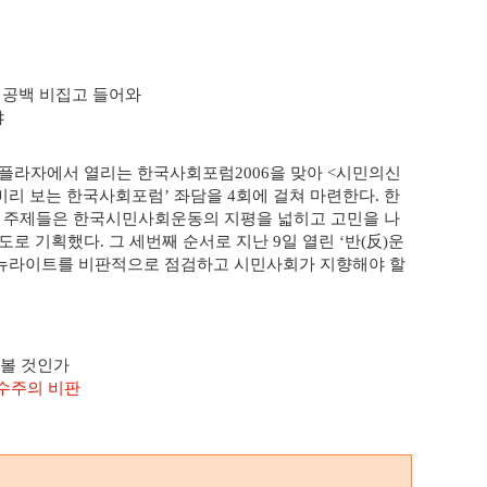
공백 비집고 들어와
야
성플라자에서 열리는 한국사회포럼
을 맞아
시민의신
2006
<
미리 보는 한국사회포럼
좌담을
회에 걸쳐 마련한다
한
’
4
.
 주제들은 한국시민사회운동의 지평을 넓히고 고민을 나
의도로 기획했다
그 세번째 순서로 지난
일 열린
반
反
운
.
9
‘
(
)
뉴라이트를 비판적으로 점검하고 시민사회가 지향해야 할
 볼 것인가
수주의 비판