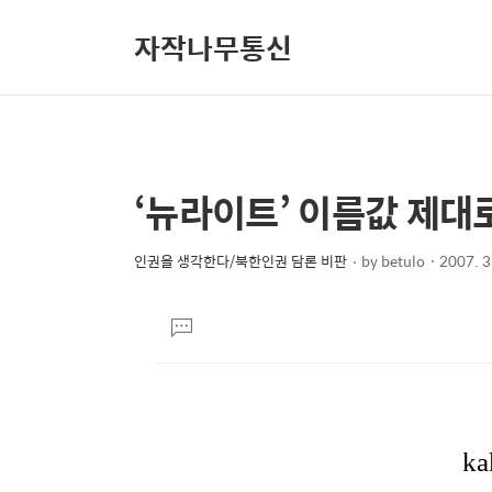
자작나무통신
‘뉴라이트’ 이름값 제대
상
본
문
세
제
인권을 생각한다/북한인권 담론 비판
by
betulo
2007. 3
컨
본
목
텐
문
댓
츠
글
달
기