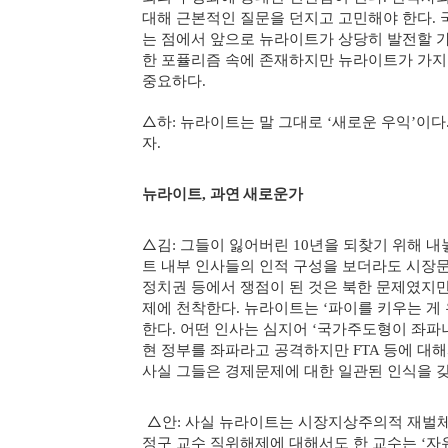
대해 근본적인 질문을 던지고 고민해야 한다
.
는 점에서 앞으로 뉴라이트가 상당히 발전할 
한 포퓰리즘 속에 존재하지만 뉴라이트가 가지
중요하다
.
△
하
뉴라이트는 말 그대로
새로운 우익
이다
:
‘
’
자
.
뉴라이트
과연 새로운가
,
△
김
그들이 잃어버린
년을 되찾기 위해 내
:
10
트 내부 인사들의 인적 구성을 보더라도 시장
정치권 등에서 쟁점이 된 것은 북한 문제였지
제에 천착한다
뉴라이트는
파이를 키우는 게
.
‘
한다
어떤 인사는 심지어
국가주도형이 좌파니
.
‘
현 정부를 좌파라고 공격하지만
등에 대해
FTA
사실 그들은 경제문제에 대한 일관된 인식을 
△
안
사실 뉴라이트는 시장지상주의적 재벌
:
정구 교수 직위해제에 대해서도 한 교수는
자
‘