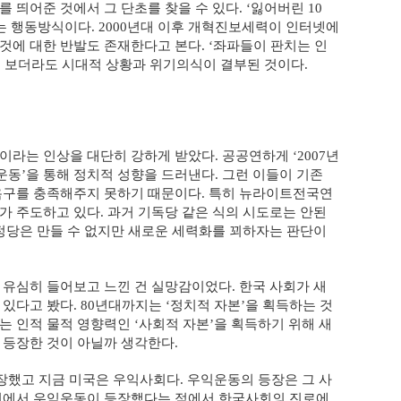
 띄어준 것에서 그 단초를 찾을 수 있다
잃어버린
. ‘
10
는 행동방식이다
년대 이후 개혁진보세력이 인터넷에
. 2000
것에 대한 반발도 존재한다고 본다
좌파들이 판치는 인
. ‘
 보더라도 시대적 상황과 위기의식이 결부된 것이다
.
이라는 인상을 대단히 강하게 받았다
공공연하게
년
.
‘2007
운동
을 통해 정치적 성향을 드러낸다
그런 이들이 기존
’
.
욕구를 충족해주지 못하기 때문이다
특히 뉴라이트전국연
.
가 주도하고 있다
과거 기독당 같은 식의 시도로는 안된
.
정당은 만들 수 없지만 새로운 세력화를 꾀하자는 판단이
 유심히 들어보고 느낀 건 실망감이었다
한국 사회가 새
.
 있다고 봤다
년대까지는
정치적 자본
을 획득하는 것
. 80
‘
’
는 인적 물적 영향력인
사회적 자본
을 획득하기 위해 새
‘
’
 등장한 것이 아닐까 생각한다
.
장했고 지금 미국은 우익사회다
우익운동의 등장은 그 사
.
에서 우익운동이 등장했다는 점에서 한국사회의 진로에