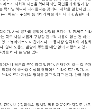
뉴라이트가 사회적 자본을 확대하려면 국민들에게 뭔가 감
는 목사님 하니까 따라한다는 것이다
대학을 말한다면 그
.
 뉴라이트의 주장에 동의하기 때문이 아니라 한총련이나
대적이다
사실 공간의 공백이 상당히 크다는 걸 전제로 뉴라
.
는 쪽도 사실 새롭게 구성할 진보적 내용이 없는 건 비슷
고 있고 뉴라이트도 마찬가지다
노동시장 양극화와 이원화
.
사다
양대 노총도 별달리 뚜렷한 대안 없이 저항하고 있기
.
무엇을 하자
는 말은 없다
’
.
항이거나 담론일 뿐
이라고 말한다
존재하지 않는 걸 존재
’
.
 일정하게 중산층 이상의 영역에선 뉴라이트가 있다
노
.
 뉴라이트가 자신의 영역을 갖고 있다고 본다
한국 계급
.
것 같다
보수정파들의 정치적 필요 때문이란 지적도 나오
.