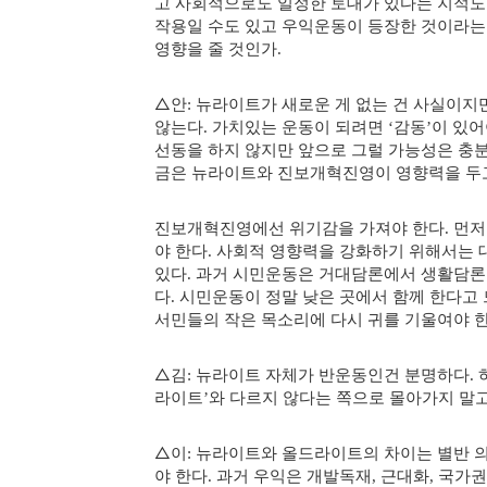
고 사회적으로도 일정한 토대가 있다는 지적도
작용일 수도 있고 우익운동이 등장한 것이라는
영향을 줄 것인가
.
△
안
뉴라이트가 새로운 게 없는 건 사실이지
:
않는다
가치있는 운동이 되려면
감동
이 있어
.
‘
’
선동을 하지 않지만 앞으로 그럴 가능성은 충
금은 뉴라이트와 진보개혁진영이 영향력을 두
진보개혁진영에선 위기감을 가져야 한다
먼저
.
야 한다
사회적 영향력을 강화하기 위해서는 
.
있다
과거 시민운동은 거대담론에서 생활담론
.
다
시민운동이 정말 낮은 곳에서 함께 한다고 
.
서민들의 작은 목소리에 다시 귀를 기울여야 
△
김
뉴라이트 자체가 반운동인건 분명하다
:
.
라이트
와 다르지 않다는 쪽으로 몰아가지 말고
’
△
이
뉴라이트와 올드라이트의 차이는 별반 
:
야 한다
과거 우익은 개발독재
근대화
국가권
.
,
,