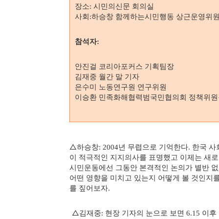
장소
시민의신문 회의실
:
사회
하승창 함께하는시민행동 상근운영위
:
참석자
:
안진걸 코리아포커스 기획팀장
김재중 월간 말 기자
은수미 노동연구원 연구위원
이승환 민족화해협력범국민협의회 정책위
△
하승창
년 무렵으로 기억한다
한국 사
: 2004
.
이 적극적인 지지의사를 표명했고 이제는 새로
시민운동에선 그동안 본격적인 논의가 별반 
어떤 영향을 미치고 있는지 어떻게 볼 것인지
를 짚어보자
.
△
김재중
현장 기자의 눈으로 보면
이후
:
6.15