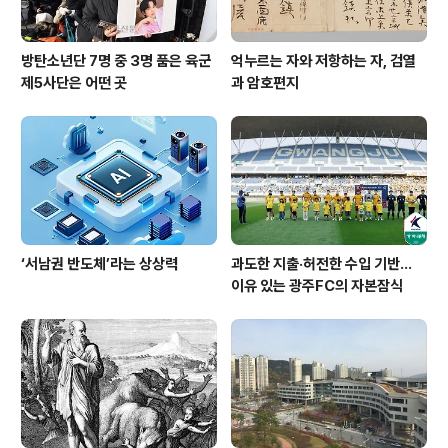
방탄소년단 7명 중 3명 품은 육군
억누르는 자와 저항하는 자, 검열
제5사단은 어떤 곳
과 암호편지
‘서남권 반도체’라는 상상력
과도한 지출·허전한 수입 기반…
이유 있는 광주FC의 자본잠식