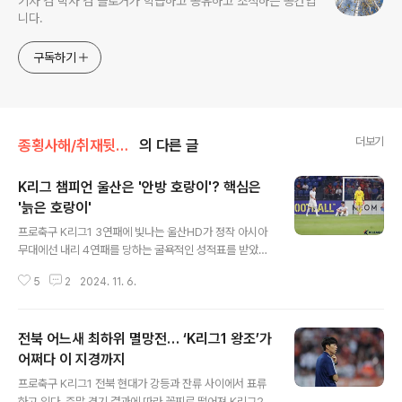
기자 겸 박사 겸 블로거가 학습하고 공유하고 조직하는 공간입
니다.
구독하기
더보기
종횡사해/취재뒷얘기
의 다른 글
K리그 챔피언 울산은 '안방 호랑이'? 핵심은
'늙은 호랑이'
글 내용
프로축구 K리그1 3연패에 빛나는 울산HD가 정작 아시아
무대에선 내리 4연패를 당하는 굴욕적인 성적표를 받았다.
일부 축구팬들 사이에선 ‘울산은 안방 호랑이’라는 지적이
5
2
2024. 11. 6.
나온다. 하지만 이는 겉으로 드러난 현상일 뿐이다. 본질은
선수단 고령화다.울산은 지난 5일 열린 2024~25 아시아
챔피언스리그 엘리트(ACLE) 리그 스테이지 4차전 조호르
전북 어느새 최하위 멸망전… ‘K리그1 왕조’가
(말레이시아)와의 원정 경기에서 경기 시작 8분 만에 어이
없게 실점한 것을 시작으로 0-3으로 완패했다. 김판곤 울
어쩌다 이 지경까지
글 내용
산 감독은 “변명할 게 없다”며 고개를 숙여야 했다.울산은
프로축구 K리그1 전북 현대가 강등과 잔류 사이에서 표류
가와사키 프론탈레(0-1)를 시작으로 요코하마 마리노스(0
하고 있다. 주말 경기 결과에 따라 꼴찌로 떨어져 K리그2