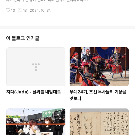
-4), 비셀 고베(0-2)에 이어 조호르까지 리그 스테이지 4
로 강등될 수 있다는 우려마저 나온다. 2024 시즌을 시작
경기에서 모두 패했다. 12개 팀이 참여하는 ACLE 동아시
13
13
2024. 10. 31.
할 때만 해도 가장 강력한 우승 후보 가운데 하나로 거론됐
아 그룹 가..
던 전북이 어쩌다 이 지경이 된 것일까. 30일 현재 리그 11
위(승점 37)인 전북이 인천 유나이티드(12위, 승점 35)
와 ‘멸망전’을 앞두고 있다. 다음 달 2일 전주월드컵경기장
에서 열리는 36라운드에서 인천에 패하기라도 한다면 전
이 블로그 인기글
북과 인천의 순위가 뒤바뀌게 된다. K리그1은 38라운드에
서 끝나고 최종 순위 최하위는 자동으로 K리그2로 떨어지
기 때문에 전북이 강등되는 최악의 시나리오도 먼 나라 얘
기가 아니다. 인천은 별명이 ‘생존왕’일 정도로 잔류 경쟁으
로 잔뼈가 굵은 반면..
자다(Jada) - 날씨를 내맘대로
무예24기, 조선 무사들의 기상을
엿보다