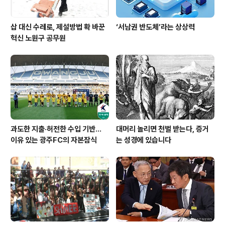
삽 대신 수레로, 제설방법 확 바꾼
‘서남권 반도체’라는 상상력
혁신 노원구 공무원
과도한 지출·허전한 수입 기반…
대머리 놀리면 천벌 받는다, 증거
이유 있는 광주FC의 자본잠식
는 성경에 있습니다