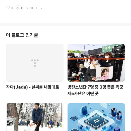
다는 것도 구글지도로 알았습니다. 인터넷 검색을 해서 관
준으론 오후 4시다. 그나마 북한은 2시30분이다가 남북정상회담 이후 2시로
련 자료를 찾아보고 저는 방천에 가보고 싶다는 강렬한 욕
9
0
2018. 8. 2.
되돌아왔다. 냉전의 지정학에서 두만강 하구는 북중러에서 가장 외진 곳이 만나
심이 났습니다. 그리고, 꿈은 이루어진다! 언론진흥재단에
는 변경에 불과하다. 갈등의 지정학에서 두만강 하구는 화약고 그 자체다. 하지
서 시행하는 기획취재지원사업에 란 기획안을 냈는데 덜
만 지정학으로 틀을 갈등에서 화해로 바꾸기만 하면 두만강 하구는 ‘뉴 프런티
컥..
어’가 될 수 있다. 북중무역의 현장에 그쳤던 압록강 하구 역시 새로운 기회를 맞
을 수 있다. 과거 일본이 추진했던 침략과 수탈의 동북아경제지도에서 이제는
이 블로그 인기글
경제협력과 공동번영의 동북아경제지도로 바뀌는 격변의 흐름을 취재했다.
중국 단둥시 중심가에 위..
자다(Jada) - 날씨를 내맘대로
방탄소년단 7명 중 3명 품은 육군
제5사단은 어떤 곳