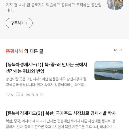
기자 겸 박사 겸 블로거가 학습하고 공유하고 조직하는 공간입
니다.
구독하기
더보기
종횡사해
의 다른 글
[동북아경제지도(1)] 북-중-러 만나는 곳에서
생각하는 평화와 번영
글 내용
방천이란 곳을 아십니까? 어떤 분들은 대구 방천시장과 김
광석을 떠올릴겁니다. 현재 속에서 김광석이라는 과거를
현재로 불러내는 공간이지요. 하지만 현실 속에서도 다른
6
0
2018. 8. 13.
시간에 존재하는 곳이 있습니다. 중국어 발음으로 팡촨(防
川)이라고도 하는 곳입니다. 방천이란 곳을 처음 알게 된
건 순전히 제 취미생활인 지도 들여다보기 덕분입니다. 압
[동북아경제지도(3)] 북한, 국가주도 시장화로 경제개발 박차
록강 두만강 하구를 구글지도로 훑어보다가 조선민주주의
글 내용
인민공화국과 중화인민공화국, 러시아 세 나라가 만나는
북한, 중국, 러시아 세 나라가 만나는 접경에선 세가지 다른 시간대를 동시에 경
접경에 눈길이 갔습니다. 중국이 그곳에 관광지를 조성했
험하게 된다. 중국 기준으론 오후 2시인데 북한 기준으론 오후 3시, 러시아 기