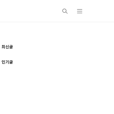
검
메
색
뉴
추
최신글
가
정
인기글
보