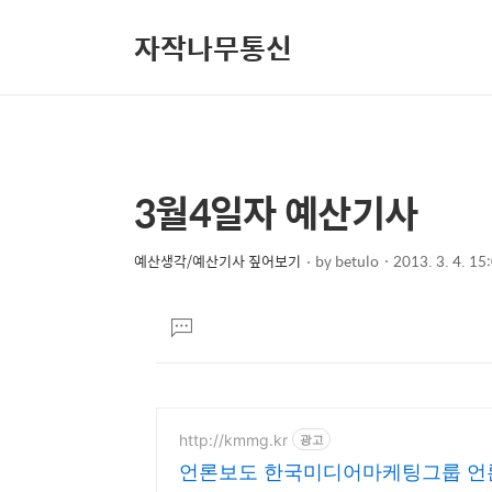
자작나무통신
3월4일자 예산기사
상
본
문
세
제
예산생각/예산기사 짚어보기
by
betulo
2013. 3. 4. 15
컨
본
목
텐
문
댓
츠
글
달
기
http://kmmg.kr
광고
언론보도 한국미디어마케팅그룹 언